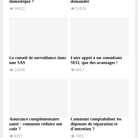
domestique ?
demander
16822
11524
Le conseil de surveillance dans
Faire appel à un consultant
une SAS
SEO, que des avantages !
10069
8807
Assurance complémentaire
Comment comptabiliser les
santé : comment réduire son
dépenses de réparation et
coût ?
d’entretien ?
8357
7950