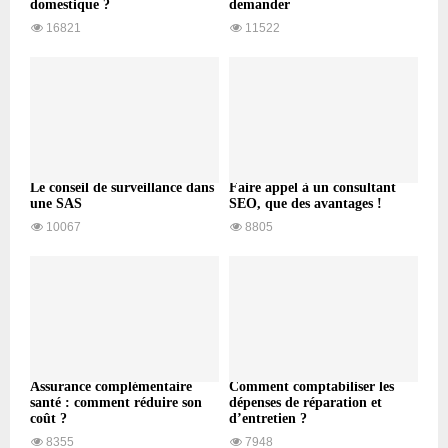
domestique ?
demander
16821
11522
Le conseil de surveillance dans
Faire appel à un consultant
une SAS
SEO, que des avantages !
10067
8805
Assurance complémentaire
Comment comptabiliser les
santé : comment réduire son
dépenses de réparation et
coût ?
d’entretien ?
8355
7948