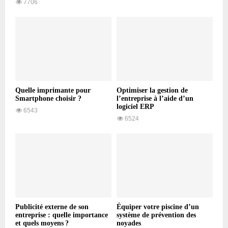
7706
Quelle imprimante pour
Optimiser la gestion de
Smartphone choisir ?
l’entreprise à l’aide d’un
logiciel ERP
6543
6524
Publicité externe de son
Équiper votre piscine d’un
entreprise : quelle importance
système de prévention des
et quels moyens ?
noyades