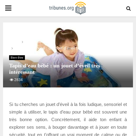
PRIMARY
MENU
Home
Bien-être
Tapis d’eau bébé : un jouet d’éveil très intéressant
Bien-être
Tapis d’eau bébé : un jouet d’éveil très
intéressant
2834
Si tu cherches un jouet d’éveil à la fois ludique, sensoriel et
simple à utiliser, le tapis d’eau pour bébé est souvent une
très bonne option. Concrètement, il aide ton enfant à
explorer ses sens, à bouger davantage et à jouer en toute
sécurité, tout en t’offrant un vrai moment de calme ou de