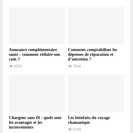
Assurance complémentaire
Comment comptabiliser les
santé : comment réduire son
dépenses de réparation et
coût ?
d’entretien ?
8356
7948
Chargeur sans fil : quels sont
Les bienfaits du voyage
les avantages et les
chamanique
inconvénients
6708