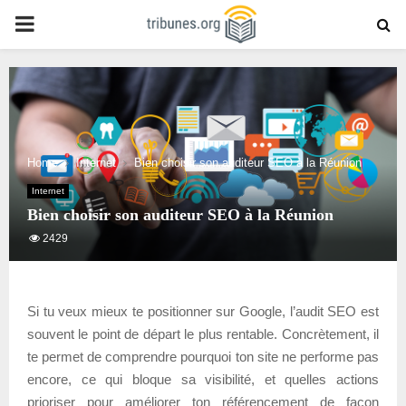
PRIMARY
MENU
Home
Internet
Bien choisir son auditeur SEO à la Réunion
Internet
Bien choisir son auditeur SEO à la Réunion
2429
Si tu veux mieux te positionner sur Google, l’audit SEO est
souvent le point de départ le plus rentable. Concrètement, il
te permet de comprendre pourquoi ton site ne performe pas
encore, ce qui bloque sa visibilité, et quelles actions
prioriser pour améliorer ton référencement de façon