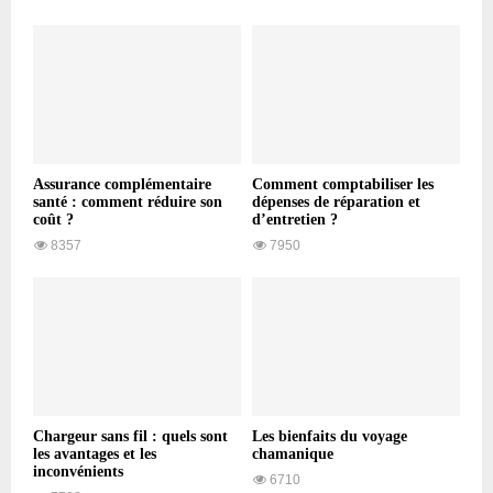
Assurance complémentaire
Comment comptabiliser les
santé : comment réduire son
dépenses de réparation et
coût ?
d’entretien ?
8357
7950
Chargeur sans fil : quels sont
Les bienfaits du voyage
les avantages et les
chamanique
inconvénients
6710