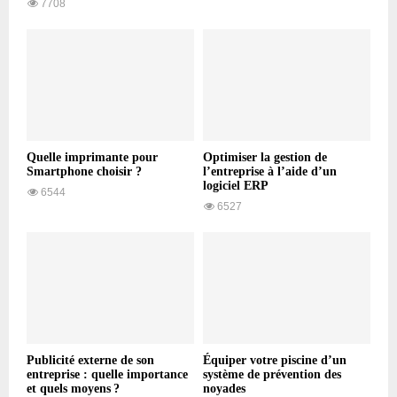
7708
Quelle imprimante pour
Optimiser la gestion de
Smartphone choisir ?
l’entreprise à l’aide d’un
logiciel ERP
6544
6527
Publicité externe de son
Équiper votre piscine d’un
entreprise : quelle importance
système de prévention des
et quels moyens ?
noyades