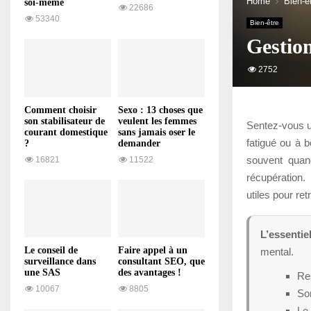
Home
Bien-ê
soi-même
22686
53340
Bien-être
Gestion
2752
Comment choisir
Sexo : 13 choses que
son stabilisateur de
veulent les femmes
Sentez-vous u
courant domestique
sans jamais oser le
fatigué ou à b
?
demander
souvent quan
16821
11522
récupération.
utiles pour re
L’essentie
Le conseil de
Faire appel à un
mental.
surveillance dans
consultant SEO, que
une SAS
des avantages !
Res
10067
8805
Sor
Le 