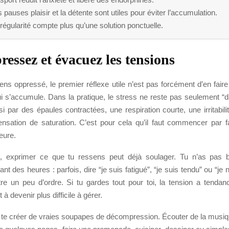
 pauses plaisir et la détente sont utiles pour éviter l’accumulation.
régularité compte plus qu’une solution ponctuelle.
essez et évacuez les tensions
ns oppressé, le premier réflexe utile n’est pas forcément d’en fair
i s’accumule. Dans la pratique, le stress ne reste pas seulement “dan
si par des épaules contractées, une respiration courte, une irritabilit
ensation de saturation. C’est pour cela qu’il faut commencer par fa
eure.
, exprimer ce que tu ressens peut déjà soulager. Tu n’as pas b
nt des heures : parfois, dire “je suis fatigué”, “je suis tendu” ou “je 
tre un peu d’ordre. Si tu gardes tout pour toi, la tension a tendanc
à devenir plus difficile à gérer.
 te créer de vraies soupapes de décompression. Écouter de la musiq