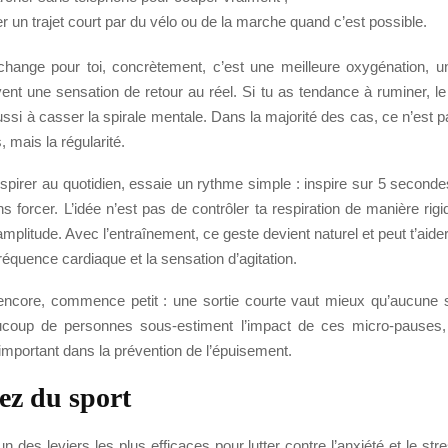
r un trajet court par du vélo ou de la marche quand c’est possible.
hange pour toi, concrètement, c’est une meilleure oxygénation, u
ent une sensation de retour au réel. Si tu as tendance à ruminer, le
ssi à casser la spirale mentale. Dans la majorité des cas, ce n’est p
, mais la régularité.
pirer au quotidien, essaie un rythme simple : inspire sur 5 seconde
 forcer. L’idée n’est pas de contrôler ta respiration de manière rigi
amplitude. Avec l’entraînement, ce geste devient naturel et peut t’aider
fréquence cardiaque et la sensation d’agitation.
 encore, commence petit : une sortie courte vaut mieux qu’aucune s
ucoup de personnes sous-estiment l’impact de ces micro-pauses, 
 important dans la prévention de l’épuisement.
ez du sport
un des leviers les plus efficaces pour lutter contre l’anxiété et le str