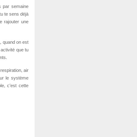
is par semaine
tu te sens déjà
e rajouter une
é, quand on est
activité que tu
nts.
espiration, air
 sur le système
le, c’est cette