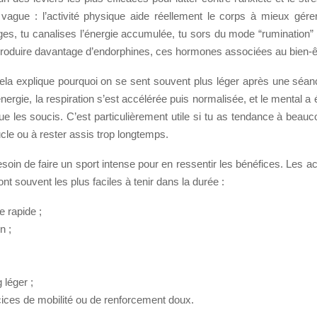
vague : l’activité physique aide réellement le corps à mieux gérer
es, tu canalises l’énergie accumulée, tu sors du mode “rumination” e
roduire davantage d’endorphines, ces hormones associées au bien-ê
cela explique pourquoi on se sent souvent plus léger après une séan
nergie, la respiration s’est accélérée puis normalisée, et le mental a
e les soucis. C’est particulièrement utile si tu as tendance à beauco
cle ou à rester assis trop longtemps.
soin de faire un sport intense pour en ressentir les bénéfices. Les act
nt souvent les plus faciles à tenir dans la durée :
e rapide ;
n ;
g léger ;
cices de mobilité ou de renforcement doux.