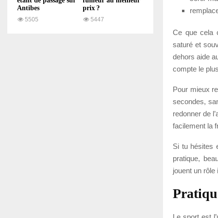
étant de passage sur
fumeur au meilleur
Antibes
prix ?
remplace
5505
5447
Ce que cela c
saturé et souv
dehors aide au
compte le plus
Pour mieux res
secondes, sans
redonner de l’
facilement la 
Si tu hésites
pratique, bea
jouent un rôle
Pratiqu
Le sport est l’