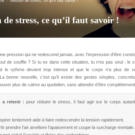
tre
Gestion de stress, ce qu’il faut savoir !
 de stress, ce qu’il faut savoir !
ne pression qui ne redescend jamais, avec l’impression d’être cons
out de souffle ? Si tu es dans cette situation, tu n’es pas seul : le st
d le rythme devient trop intense et que le corps n’a plus de v
 La bonne nouvelle, c’est qu’il existe des gestes simples, concrets
trouver plus de calme au quotidien, sans attendre d’être complètement
l a retenir :
pour réduire le stress, il faut agir sur le corps autan
pirer lentement aide à faire redescendre la tension rapidement.
tir prendre l’air améliore l’apaisement et coupe la surcharge mentale.
sport réduit l’anxiété et libère des endorphines.