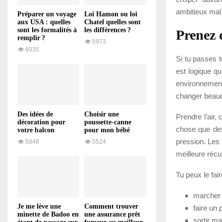
ambitieux mal
Préparer un voyage
Loi Hamon ou loi
aux USA : quelles
Chatel quelles sont
sont les formalités à
les différences ?
Prenez d
remplir ?
5973
6035
Si tu passes t
est logique q
environnement
changer beauc
Des idées de
Choisir une
Prendre l’air,
décoration pour
poussette-canne
chose que des
votre balcon
pour mon bébé
pression. Les 
5848
5524
meilleure récu
Tu peux le fai
marcher 
Je me lève une
Comment trouver
faire un 
minette de Badoo en
une assurance prêt
sortir m