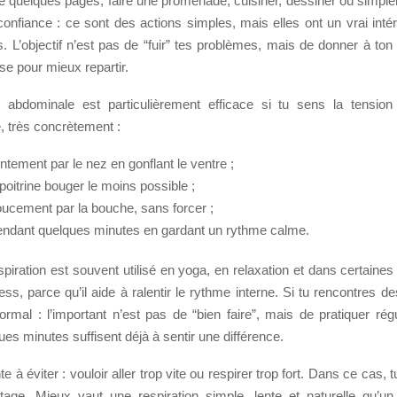
re quelques pages, faire une promenade, cuisiner, dessiner ou simpl
onfiance : ce sont des actions simples, mais elles ont un vrai inté
s. L’objectif n’est pas de “fuir” tes problèmes, mais de donner à ton
se pour mieux repartir.
n abdominale est particulièrement efficace si tu sens la tension
, très concrètement :
entement par le nez en gonflant le ventre ;
 poitrine bouger le moins possible ;
oucement par la bouche, sans forcer ;
endant quelques minutes en gardant un rythme calme.
piration est souvent utilisé en yoga, en relaxation et dans certaine
ess, parce qu’il aide à ralentir le rythme interne. Si tu rencontres des
ormal : l’important n’est pas de “bien faire”, mais de pratiquer ré
ues minutes suffisent déjà à sentir une différence.
e à éviter : vouloir aller trop vite ou respirer trop fort. Dans ce cas, 
tage. Mieux vaut une respiration simple, lente et naturelle qu’un