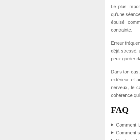
Le plus impor
qu’une séance 
épuisé, comme
contrainte.
Erreur fréquen
déjà stressé, 
peux garder da
Dans ton cas, 
extérieur et a
nerveux, le co
cohérence qui f
FAQ
Comment lut
Comment se