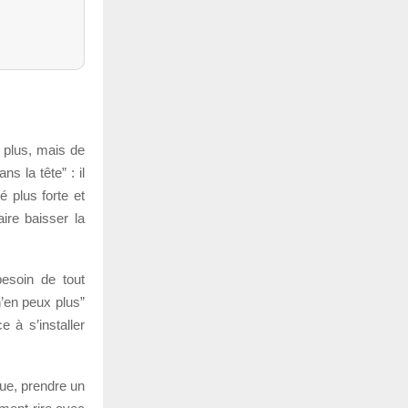
e plus, mais de
s la tête” : il
é plus forte et
ire baisser la
esoin de tout
n’en peux plus”
e à s’installer
ue, prendre un