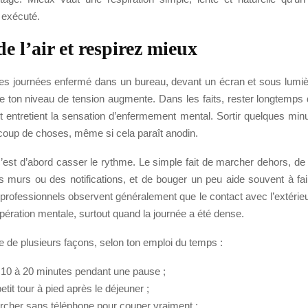
 exécuté.
e l’air et respirez mieux
es journées enfermé dans un bureau, devant un écran et sous lumière a
ue ton niveau de tension augmente. Dans les faits, rester longtemp
 entretient la sensation d’enfermement mental. Sortir quelques min
oup de choses, même si cela paraît anodin.
 c’est d’abord casser le rythme. Le simple fait de marcher dehors, de
 murs ou des notifications, et de bouger un peu aide souvent à fai
professionnels observent généralement que le contact avec l’extérie
pération mentale, surtout quand la journée a été dense.
re de plusieurs façons, selon ton emploi du temps :
10 à 20 minutes pendant une pause ;
petit tour à pied après le déjeuner ;
archer sans téléphone pour couper vraiment ;