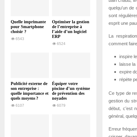
bain chaud, li
quelqu’un de c
sont régulière
Quelle imprimante
Optimiser la gestion
esprit une pau
pour Smartphone
de l’entreprise à
choisir ?
l’aide d’un logiciel
La respiratio
ERP
6543
comment faire
6524
inspire l
laisse la
expire d
répète p
Publicité externe de
Équiper votre
son entreprise :
piscine d’un système
Ce type de res
quelle importance et
de prévention des
quels moyens ?
noyades
gestion du str
6107
6079
début, c’est n
général, quelq
Erreur fréquent
crisper davan