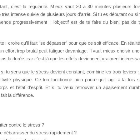
tant, c’est la régularité. Mieux vaut 20 à 30 minutes plusieurs fo
très intense suivie de plusieurs jours d’arrêt. Si tu es débutant ou si 
nce progressivement : l’objectif est de te faire du bien, pas de t
te : croire qu’il faut “se dépasser” pour que ce soit efficace. En réalit
un effort trop brutal peut fatiguer davantage. Il vaut mieux choisir une 
ns la durée, car c’est là que les effets deviennent vraiment intéressa
si tu sens que le stress devient constant, combine les trois leviers : r
ctivité physique. Ce trio fonctionne bien parce qu’il agit à la fois
rps et l’état d’esprit. Et si tu veux retrouver un apaisement durab
ait la différence.
ter contre le stress ?
 débarrasser du stress rapidement ?