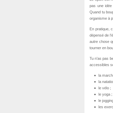
pas une idée 
Quand tu boug
organisme à p
En pratique, 
dépensé de l’é
autre chose qu
tourner en bou
Tu n’as pas be
accessibles so
la march
la natatio
le vélo ;
le yoga ;
le joggin
les exer