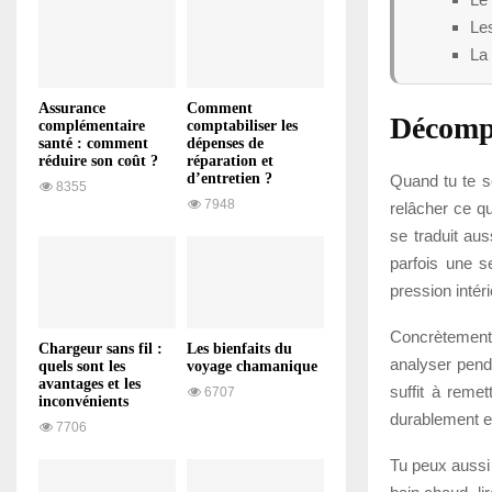
Les
La 
Assurance
Comment
Décompr
complémentaire
comptabiliser les
santé : comment
dépenses de
réduire son coût ?
réparation et
d’entretien ?
Quand tu te se
8355
7948
relâcher ce qu
se traduit aus
parfois une s
pression intéri
Concrètement
Chargeur sans fil :
Les bienfaits du
analyser penda
quels sont les
voyage chamanique
avantages et les
suffit à remet
6707
inconvénients
durablement et 
7706
Tu peux aussi