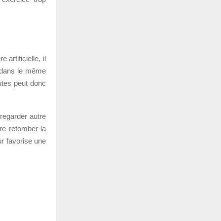
rtificielle, il
s dans le même
utes peut donc
 regarder autre
re retomber la
ur favorise une