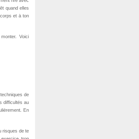
ement rire avec
rêt quand elles
 corps et à ton
 monter. Voici
s techniques de
 difficultés au
gulièrement. En
tu risques de te
 exercice trop