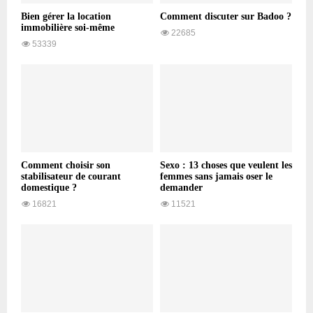
Bien gérer la location
Comment discuter sur Badoo ?
immobilière soi-même
22685
53339
Comment choisir son
Sexo : 13 choses que veulent les
stabilisateur de courant
femmes sans jamais oser le
domestique ?
demander
16821
11521