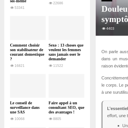
soi-même
22686
Douleur
53341
symptô
4403
Comment choisir
Sexo : 13 choses que
son stabilisateur de
veulent les femmes
On parle auss
courant domestique
sans jamais oser le
dans un musc
?
demander
raison évident
16821
11522
Concrètement, 
le corps. Le p
à une surutili
Le conseil de
Faire appel à un
surveillance dans
consultant SEO, que
L’essentiel
une SAS
des avantages !
effort, une
10068
8805
Une