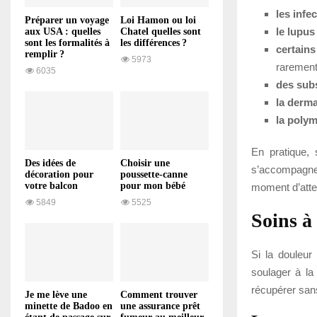
les infe
Préparer un voyage
Loi Hamon ou loi
le lupus
aux USA : quelles
Chatel quelles sont
sont les formalités à
les différences ?
certain
remplir ?
5973
rarement,
6035
des sub
la derm
la polym
En pratique, 
Des idées de
Choisir une
s’accompagne d
décoration pour
poussette-canne
votre balcon
pour mon bébé
moment d’atten
5849
5525
Soins à
Si la douleur
soulager à la
récupérer sans
Je me lève une
Comment trouver
minette de Badoo en
une assurance prêt