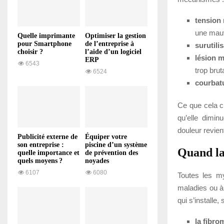
tension
une mauva
Quelle imprimante
Optimiser la gestion
pour Smartphone
de l’entreprise à
surutili
choisir ?
l’aide d’un logiciel
lésion m
ERP
6543
trop bruta
6524
courbat
Ce que cela ch
qu’elle dimin
douleur revien
Publicité externe de
Équiper votre
son entreprise :
piscine d’un système
Quand la
quelle importance et
de prévention des
quels moyens ?
noyades
6107
6080
Toutes les my
maladies ou à 
qui s’installe
la fibro