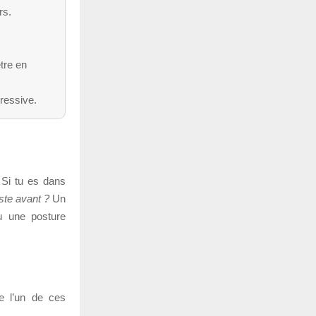
rs.
tre en
gressive.
 Si tu es dans
uste avant ?
Un
ou une posture
e l’un de ces