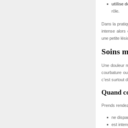
utilise 
rôle.
Dans la pratiq
intense alors 
une petite lési
Soins 
Une douleur mu
courbature ou 
c’est surtout 
Quand co
Prends rendez-
ne dispa
est inten