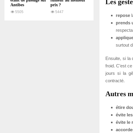
Les gest
étant de passage sur
fumeur au meilleur
Antibes
prix ?
5505
5447
repose
l
prends u
respectan
applique
surtout 
Ensuite, si la
froid. C’est c
jours si la g
contracté.
Autres m
étire d
évite les
évite le
accorde-