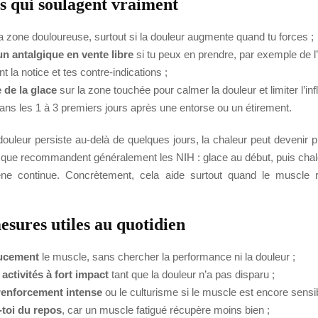
es qui soulagent vraiment
a zone douloureuse, surtout si la douleur augmente quand tu forces ;
n antalgique en vente libre
si tu peux en prendre, par exemple de l
t la notice et tes contre-indications ;
 de la glace
sur la zone touchée pour calmer la douleur et limiter l’in
dans les 1 à 3 premiers jours après une entorse ou un étirement.
 douleur persiste au-delà de quelques jours, la chaleur peut devenir pl
e que recommandent généralement les NIH : glace au début, puis chal
êne continue. Concrètement, cela aide surtout quand le muscle 
esures utiles au quotidien
oucement
le muscle, sans chercher la performance ni la douleur ;
 activités à fort impact
tant que la douleur n’a pas disparu ;
 renforcement intense
ou le culturisme si le muscle est encore sensib
toi du repos
, car un muscle fatigué récupère moins bien ;