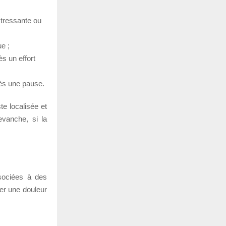
tressante ou
ue ;
s un effort
près une pause.
te localisée et
evanche, si la
ssociées à des
ser une douleur