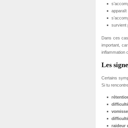
s’accomp
apparaît 
s’accomp
survient
Dans ces cas,
important, car
inflammation 
Les sign
Certains symp
Si tu rencontr
rétentio
difficult
vomisse
difficult
raideur