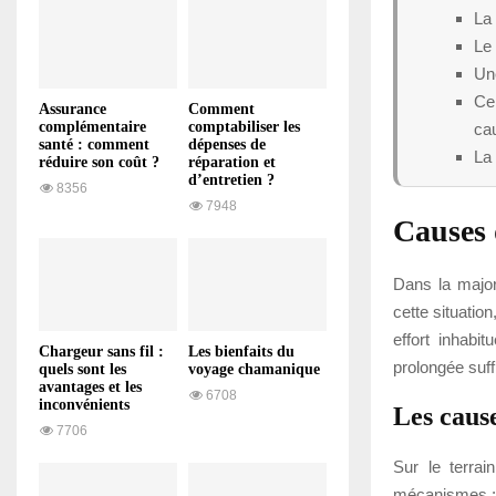
La 
Le 
Une
Ce
Assurance
Comment
complémentaire
comptabiliser les
ca
santé : comment
dépenses de
La 
réduire son coût ?
réparation et
d’entretien ?
8356
7948
Causes 
Dans la major
cette situatio
effort inhabi
Chargeur sans fil :
Les bienfaits du
prolongée suff
quels sont les
voyage chamanique
avantages et les
6708
inconvénients
Les cause
7706
Sur le terra
mécanismes :