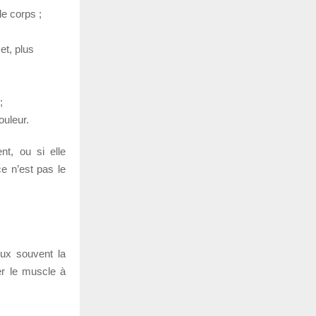
e corps ;
et, plus
;
ouleur.
nt, ou si elle
ce n’est pas le
eux souvent la
er le muscle à