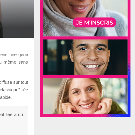
ssens une gêne
 ou même sans
iffuse sur tout
classique” liée
rapide.
nt liée à un