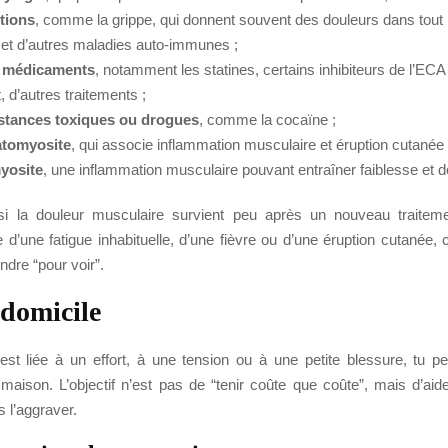
ctions
, comme la grippe, qui donnent souvent des douleurs dans tout l
et d’autres maladies auto-immunes ;
s médicaments
, notamment les statines, certains inhibiteurs de l’ECA 
 d’autres traitements ;
stances toxiques ou drogues
, comme la cocaïne ;
atomyosite
, qui associe inflammation musculaire et éruption cutanée 
yosite
, une inflammation musculaire pouvant entraîner faiblesse et d
si la douleur musculaire survient peu après un nouveau traiteme
’une fatigue inhabituelle, d’une fièvre ou d’une éruption cutanée, 
dre “pour voir”.
 domicile
 est liée à un effort, à une tension ou à une petite blessure, tu p
 maison. L’objectif n’est pas de “tenir coûte que coûte”, mais d’aid
 l’aggraver.