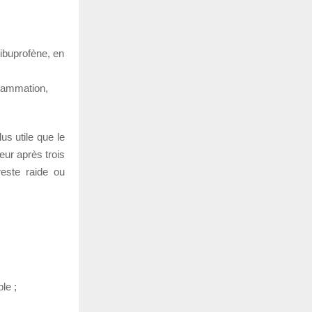
’ibuprofène, en
flammation,
us utile que le
eur après trois
reste raide ou
le ;