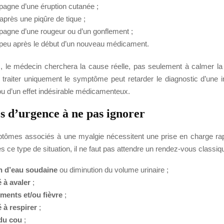
agne d’une éruption cutanée ;
après une piqûre de tique ;
agne d’une rougeur ou d’un gonflement ;
 peu après le début d’un nouveau médicament.
 le médecin cherchera la cause réelle, pas seulement à calmer la 
 traiter uniquement le symptôme peut retarder le diagnostic d’une i
ou d’un effet indésirable médicamenteux.
es d’urgence à ne pas ignorer
tômes associés à une myalgie nécessitent une prise en charge rapid
es ce type de situation, il ne faut pas attendre un rendez-vous classiq
n d’eau soudaine
ou diminution du volume urinaire ;
é à avaler
;
ments et/ou fièvre
;
é à respirer
;
 du cou
;