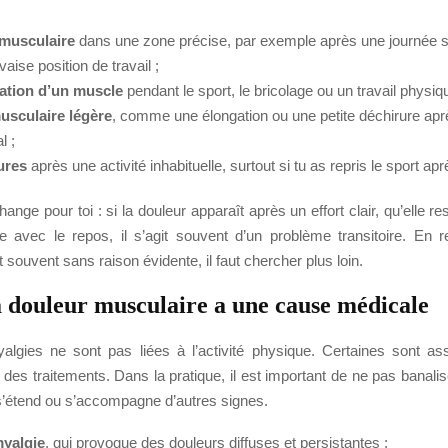
 musculaire
dans une zone précise, par exemple après une journée s
ise position de travail ;
sation d’un muscle
pendant le sport, le bricolage ou un travail physiq
usculaire légère
, comme une élongation ou une petite déchirure aprè
l ;
ures
après une activité inhabituelle, surtout si tu as repris le sport a
ange pour toi : si la douleur apparaît après un effort clair, qu’elle res
ue avec le repos, il s’agit souvent d’un problème transitoire. En r
t souvent sans raison évidente, il faut chercher plus loin.
 douleur musculaire a une cause médicale
algies ne sont pas liées à l’activité physique. Certaines sont a
des traitements. Dans la pratique, il est important de ne pas banali
, s’étend ou s’accompagne d’autres signes.
myalgie
, qui provoque des douleurs diffuses et persistantes ;