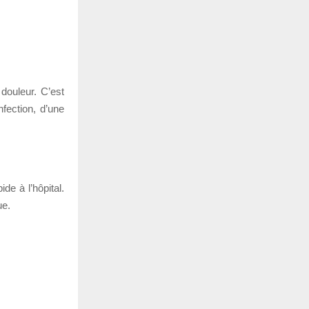
douleur. C’est
nfection, d’une
e à l’hôpital.
ue.