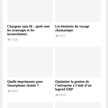
Chargeur sans fil : quels sont
Les bienfaits du voyage
les avantages et les
chamanique
inconvénients
6707
7706
Quelle imprimante pour
Optimiser la gestion de
Smartphone choisir ?
l’entreprise à l’aide d’un
logiciel ERP
6543
6524