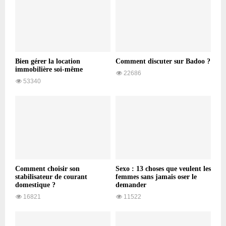
Bien gérer la location
Comment discuter sur Badoo ?
immobilière soi-même
22686
53340
Comment choisir son
Sexo : 13 choses que veulent les
stabilisateur de courant
femmes sans jamais oser le
domestique ?
demander
16821
11522