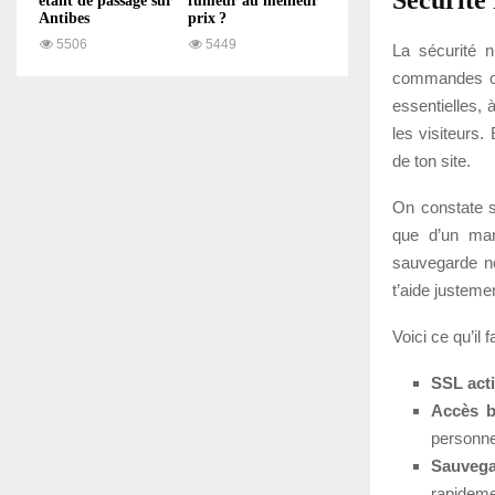
étant de passage sur
fumeur au meilleur
Antibes
prix ?
5506
5449
La sécurité n
commandes ou 
essentielles,
les visiteurs.
de ton site.
On constate s
que d’un man
sauvegarde no
t’aide justemen
Voici ce qu’il 
SSL acti
Accès b
personn
Sauvega
rapidemen