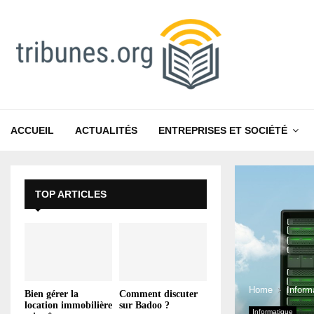
ACCUEIL
ACTUALITÉS
ENTREPRISES ET SOCIÉTÉ
TOP ARTICLES
Home
Inform
Bien gérer la
Comment discuter
location immobilière
sur Badoo ?
Informatique