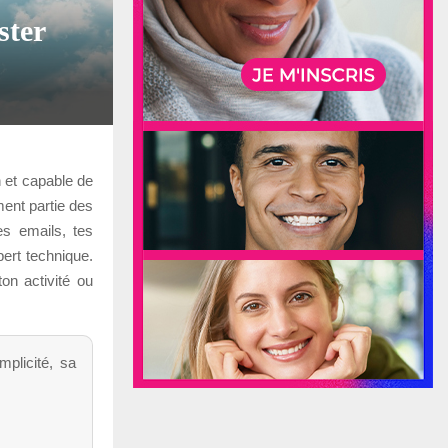
ster
n et capable de
ment partie des
es emails, tes
ert technique.
on activité ou
plicité, sa
.