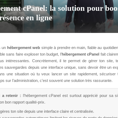
ement cPanel: la solution pour boo
résence en ligne
s un
hébergement web
simple à prendre en main, fiable au quotidie
ble sans faire exploser ton budget, l’
hébergement cPanel
fait claire
lus intéressantes. Concrètement, il te permet de gérer ton site, t
es sauvegardes depuis une interface unique, sans devoir être un exp
ans une situation où tu veux lancer un site rapidement, sécuriser t
s sur l’administration, c’est souvent une solution très rassurante.
l a retenir :
l’hébergement cPanel est surtout apprécié pour sa sim
 son bon rapport qualité-prix.
gères ton site depuis une interface claire et centralisée.
s sauvegardes automatiques limitent les risques de perte de données