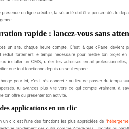
 présence en ligne crédible, la sécurité doit être pensée dès le dépa
rgence.
ration rapide : lancez-vous sans atte
es un site, chaque heure compte. C’est là que cPanel devient pa
 il réduit fortement le temps nécessaire pour mettre ton projet en 
peux installer un CMS, créer tes adresses email professionnelles,
ifier que tout fonctionne depuis un seul espace.
hange pour toi, c’est très concret : au lieu de passer du temps su
spersés, tu avances plus vite vers ce qui compte vraiment, à savo
e ton offre ou présenter ton activité.
 des applications en un clic
en un clic est l’une des fonctions les plus appréciées de l’
hébergemen
déployer rapidement des outils comme WordPress, Joomla! ou php