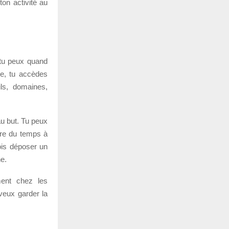
ton activité au
 tu peux quand
e, tu accèdes
ls, domaines,
au but. Tu peux
rdre du temps à
 dois déposer un
ne.
ment chez les
veux garder la