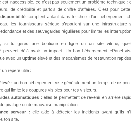
e est inaccessible, ce n’est pas seulement un problème technique : c
eurs, de crédibilité et parfois de chiffre d’affaires. C’est pour cett
a
disponibilité
comptent autant dans le choix d’un hébergement cP
cas, les fournisseurs sérieux s’appuient sur une infrastructure s
dondance et des sauvegardes régulières pour limiter les interruption
, si tu gères une boutique en ligne ou un site vitrine, que
lité peuvent déjà avoir un impact. Un bon hébergement cPanel vi
sque avec un
uptime
élevé et des mécanismes de restauration rapides
 un repère utile :
levé :
un bon hébergement vise généralement un temps de disponibi
e qui limite les coupures visibles pour tes visiteurs.
rdes automatiques :
elles te permettent de revenir en arrière rap
, de piratage ou de mauvaise manipulation.
lance serveur :
elle aide à détecter les incidents avant qu’ils n’
s ton site.