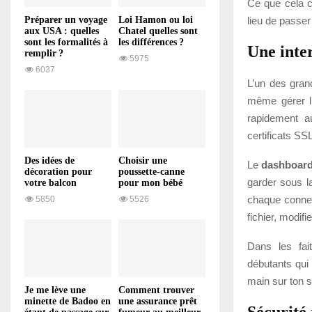
Ce que cela ch
lieu de passe
Préparer un voyage
Loi Hamon ou loi
aux USA : quelles
Chatel quelles sont
sont les formalités à
les différences ?
Une inte
remplir ?
5975
6037
L’un des gran
même gérer l
rapidement a
certificats SS
Des idées de
Choisir une
Le
dashboard
décoration pour
poussette-canne
garder sous la
votre balcon
pour mon bébé
chaque conne
5850
5526
fichier, modif
Dans les fai
débutants qui
main sur ton s
Je me lève une
Comment trouver
minette de Badoo en
une assurance prêt
Sécurité