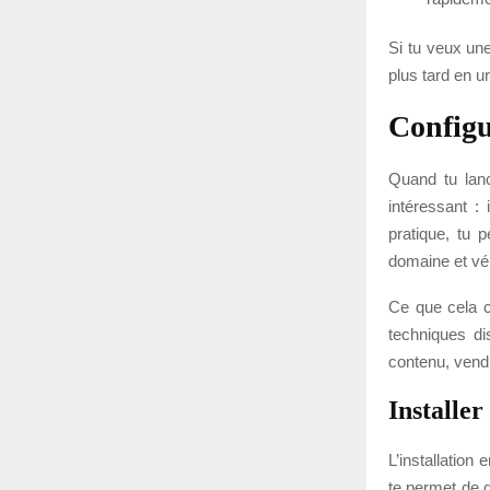
Si tu veux une
plus tard en u
Configu
Quand tu lanc
intéressant :
pratique, tu 
domaine et vér
Ce que cela c
techniques di
contenu, vendr
Installer
L’installation 
te permet de 