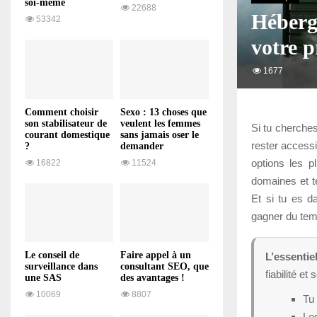
soi-même
22688
Héberg
53342
votre p
1677
Comment choisir
Sexo : 13 choses que
son stabilisateur de
veulent les femmes
Si tu cherche
courant domestique
sans jamais oser le
rester accessi
?
demander
options les p
16822
11524
domaines et t
Et si tu es d
gagner du temp
Le conseil de
Faire appel à un
L’essentie
surveillance dans
consultant SEO, que
fiabilité et
une SAS
des avantages !
10069
8807
Tu 
Le