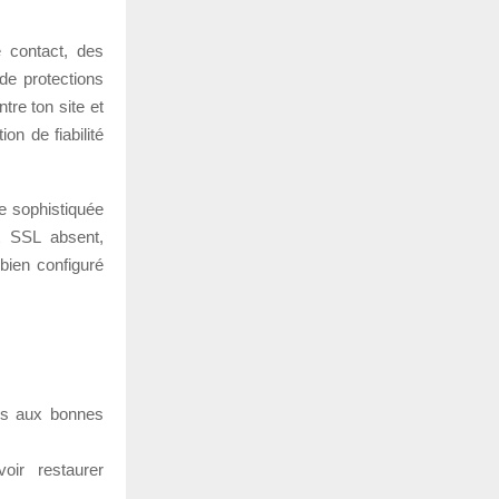
e contact, des
de protections
tre ton site et
on de fiabilité
e sophistiquée
t SSL absent,
bien configuré
les aux bonnes
oir restaurer