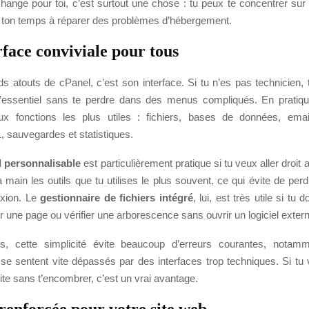
ange pour toi, c’est surtout une chose : tu peux te concentrer sur 
r ton temps à réparer des problèmes d’hébergement.
rface conviviale pour tous
ds atouts de cPanel, c’est son interface. Si tu n’es pas technicien,
’essentiel sans te perdre dans des menus compliqués. En pratiqu
ux fonctions les plus utiles : fichiers, bases de données, emai
L, sauvegardes et statistiques.
 personnalisable
est particulièrement pratique si tu veux aller droit 
 main les outils que tu utilises le plus souvent, ce qui évite de pe
xion. Le
gestionnaire de fichiers intégré
, lui, est très utile si tu
ier une page ou vérifier une arborescence sans ouvrir un logiciel exter
ts, cette simplicité évite beaucoup d’erreurs courantes, notam
 se sentent vite dépassés par des interfaces trop techniques. Si tu 
ite sans t’encombrer, c’est un vrai avantage.
 renforcée pour votre site web