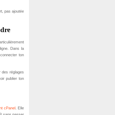
rt, pas ajoutée
ndre
rticulièrement
ligne. Dans la
 connecter ton
r des réglages
ir publier ton
t cPanel
. Elle
BB sans passer