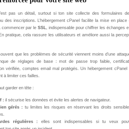
’est pas un détail, surtout si ton site collecte des formulaires d
des inscriptions. L’hébergement cPanel facilite la mise en place 
 à commencer par le
SSL
, indispensable pour chiffrer les échanges en
 En pratique, cela rassure les utilisateurs et améliore aussi la percepti
ouvent que les problèmes de sécurité viennent moins d’une attaqu
que de réglages de base : mot de passe trop faible, certifica
n vérifiée, comptes email mal protégés. Un hébergement cPanel 
t à limiter ces failles.
faut garder en tête :
f :
il sécurise les données et évite les alertes de navigateur.
ien gérés :
tu limites les risques en réservant les droits sensib
es.
rdes régulières :
elles sont indispensables si tu veux pouv
t ton site après un incident.