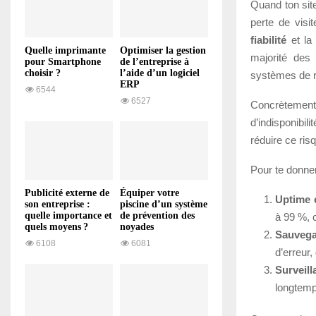
Quand ton sit
perte de visit
fiabilité
et l
Quelle imprimante
Optimiser la gestion
majorité des 
pour Smartphone
de l’entreprise à
choisir ?
l’aide d’un logiciel
systèmes de re
ERP
6544
6527
Concrètement
d’indisponibi
réduire ce ri
Pour te donner
Publicité externe de
Équiper votre
Uptime é
son entreprise :
piscine d’un système
quelle importance et
de prévention des
à 99 %, c
quels moyens ?
noyades
Sauvega
6108
6081
d’erreur
Surveil
longtemp