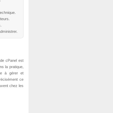
technique.
teurs.
.
dministrer.
 de cPanel est
ns la pratique,
le à gérer et
précisément ce
ouvent chez les