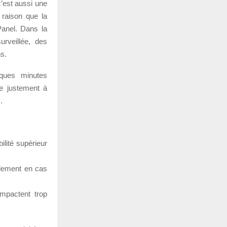
’est aussi une
e raison que la
anel. Dans la
urveillée, des
s.
lques minutes
se justement à
.
lité supérieur
idement en cas
impactent trop