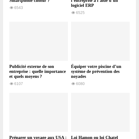
Smartphone choisir ?
l’entreprise à l’aide d’un
logiciel ERP
6543
6525
Publicité externe de son
Équiper votre piscine d’un
entreprise : quelle importance
système de prévention des
et quels moyens ?
noyades
6107
6080
Préparer un voyage aux USA :
Loi Hamon ou loi Chatel