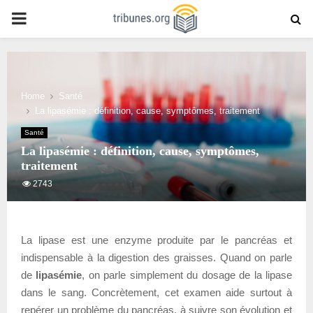
PRIMARY
MENU
Home
Santé
La lipasémie : définition, cause, symptômes, traitement
Santé
La lipasémie : définition, cause, symptômes,
traitement
2743
La lipase est une enzyme produite par le pancréas et
indispensable à la digestion des graisses. Quand on parle
de
lipasémie
, on parle simplement du dosage de la lipase
dans le sang. Concrètement, cet examen aide surtout à
repérer un problème du pancréas, à suivre son évolution et