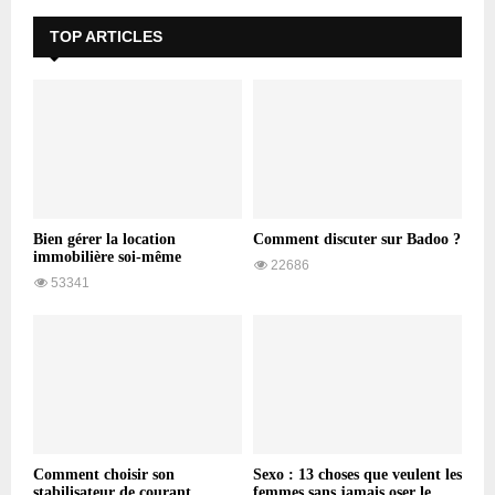
TOP ARTICLES
Bien gérer la location
Comment discuter sur Badoo ?
immobilière soi-même
22686
53341
Comment choisir son
Sexo : 13 choses que veulent les
stabilisateur de courant
femmes sans jamais oser le