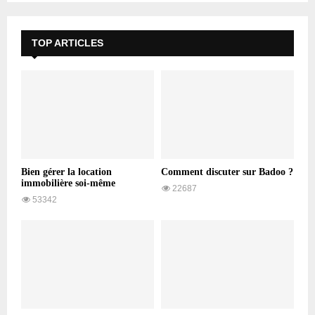
TOP ARTICLES
Bien gérer la location
Comment discuter sur Badoo ?
immobilière soi-même
22687
53342