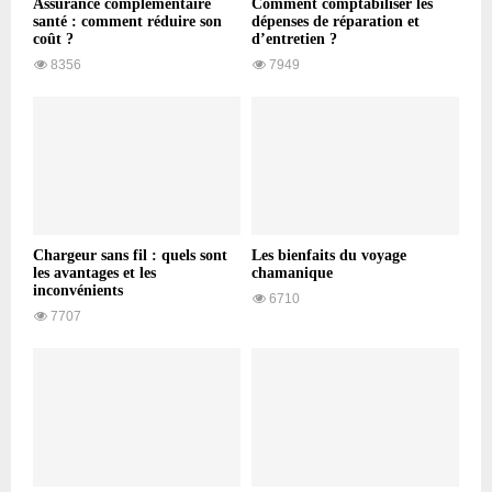
Assurance complémentaire
Comment comptabiliser les
santé : comment réduire son
dépenses de réparation et
coût ?
d’entretien ?
8356
7949
Chargeur sans fil : quels sont
Les bienfaits du voyage
les avantages et les
chamanique
inconvénients
6710
7707