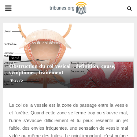
PRIMARY
MENU
Home
Santé
Obstruction du col vésical : définition, cause, symptômes,
traitement
Santé
Obstruction du col vésical : définition, cause,
symptômes, traitement
2875
Le col de la vessie est la zone de passage entre la vessie
et l’urètre. Quand cette zone se ferme trop ou s’ouvre mal,
l’urine s’évacue difficilement et tu peux ressentir un jet
faible, des envies fréquentes, une sensation de vessie mal
vidée ou même des fuites. Le point important, c’est qu’une