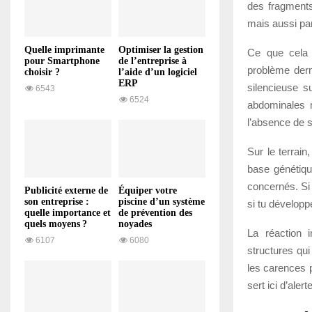
des fragments
mais aussi parf
Quelle imprimante
Optimiser la gestion
Ce que cela 
pour Smartphone
de l’entreprise à
problème derm
choisir ?
l’aide d’un logiciel
ERP
silencieuse s
6543
6524
abdominales m
l’absence de 
Sur le terrain
base génétiqu
concernés. Si 
Publicité externe de
Équiper votre
son entreprise :
piscine d’un système
si tu développ
quelle importance et
de prévention des
quels moyens ?
noyades
La réaction i
6107
6080
structures qu
les carences p
sert ici d’aler