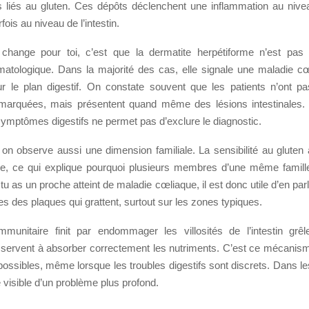
 liés au gluten. Ces dépôts déclenchent une inflammation au nive
ois au niveau de l’intestin.
change pour toi, c’est que la dermatite herpétiforme n’est pas
atologique. Dans la majorité des cas, elle signale une maladie cœ
ur le plan digestif. On constate souvent que les patients n’ont p
arquées, mais présentent quand même des lésions intestinales. 
symptômes digestifs ne permet pas d’exclure le diagnostic.
, on observe aussi une dimension familiale. La sensibilité au glute
e, ce qui explique pourquoi plusieurs membres d’une même famill
tu as un proche atteint de maladie cœliaque, il est donc utile d’en pa
es des plaques qui grattent, surtout sur les zones typiques.
mmunitaire finit par endommager les villosités de l’intestin grêl
i servent à absorber correctement les nutriments. C’est ce mécanism
ossibles, même lorsque les troubles digestifs sont discrets. Dans les
te visible d’un problème plus profond.