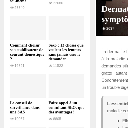
soi-même
22686
Dermati
53340
symptô
2637
Comment choisir
Sexo : 13 choses que
son stabilisateur de
veulent les femmes
La dermatite h
courant domestique
sans jamais oser le
à la maladie 
?
demander
demandes sûre
16821
11522
gratte autan
Concrètement, 
un trouble dig
Le conseil de
Faire appel à un
L’essentie
surveillance dans
consultant SEO, que
maladie cœ
une SAS
des avantages !
10067
8805
El
Les