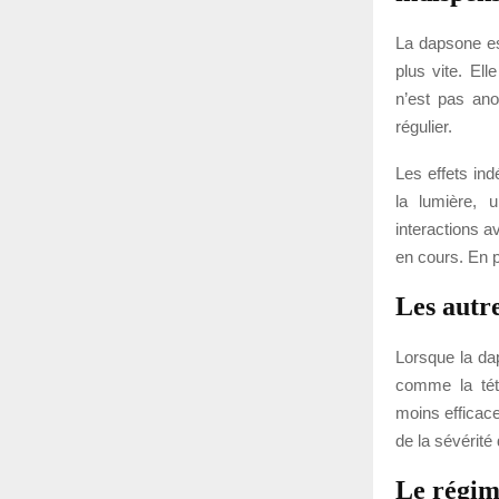
La dapsone es
plus vite. El
n’est pas ano
régulier.
Les effets ind
la lumière, 
interactions 
en cours. En p
Les autr
Lorsque la da
comme la tétr
moins efficace
de la sévérité
Le régime