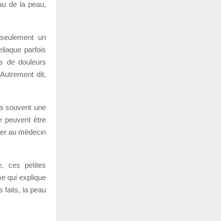
au de la peau,
 seulement un
liaque parfois
as de douleurs
Autrement dit,
n a souvent une
e peuvent être
rler au médecin
e, ces petites
e qui explique
 faits, la peau