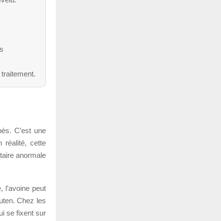
ns
 traitement.
pès. C’est une
 réalité, cette
itaire anormale
, l’avoine peut
uten. Chez les
i se fixent sur