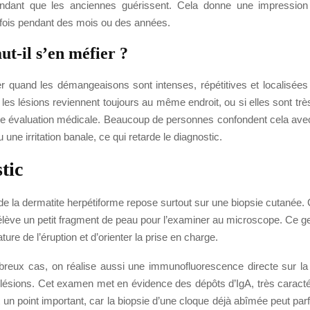
endant que les anciennes guérissent. Cela donne une impressio
rfois pendant des mois ou des années.
t-il s’en méfier ?
ser quand les démangeaisons sont intenses, répétitives et localisées
 les lésions reviennent toujours au même endroit, ou si elles sont tr
ne évaluation médicale. Beaucoup de personnes confondent cela ave
ou une irritation banale, ce qui retarde le diagnostic.
tic
de la dermatite herpétiforme repose surtout sur une biopsie cutanée
élève un petit fragment de peau pour l’examiner au microscope. Ce g
ture de l’éruption et d’orienter la prise en charge.
eux cas, on réalise aussi une immunofluorescence directe sur la
 lésions. Cet examen met en évidence des dépôts d’IgA, très caractér
 un point important, car la biopsie d’une cloque déjà abîmée peut par