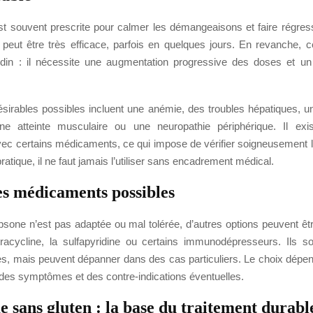
t souvent prescrite pour calmer les démangeaisons et faire régress
le peut être très efficace, parfois en quelques jours. En revanche,
din : il nécessite une augmentation progressive des doses et un
ésirables possibles incluent une anémie, des troubles hépatiques, un
une atteinte musculaire ou une neuropathie périphérique. Il exi
avec certains médicaments, ce qui impose de vérifier soigneusement l
ratique, il ne faut jamais l’utiliser sans encadrement médical.
es médicaments possibles
psone n’est pas adaptée ou mal tolérée, d’autres options peuvent êt
acycline, la sulfapyridine ou certains immunodépresseurs. Ils s
s, mais peuvent dépanner dans des cas particuliers. Le choix dépend
 des symptômes et des contre-indications éventuelles.
 sans gluten : la base du traitement durabl