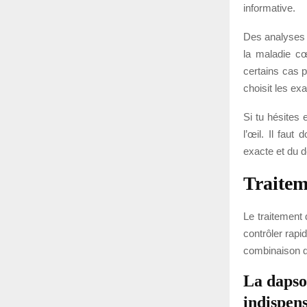
informative.
Des analyses 
la maladie cœ
certains cas p
choisit les e
Si tu hésites
l’œil. Il fau
exacte et du de
Traitem
Le traitement
contrôler rapi
combinaison qu
La dapso
indispen