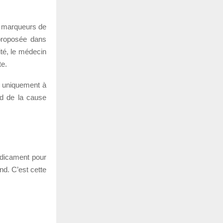
s marqueurs de
 proposée dans
ité, le médecin
te.
e uniquement à
nd de la cause
édicament pour
nd. C’est cette