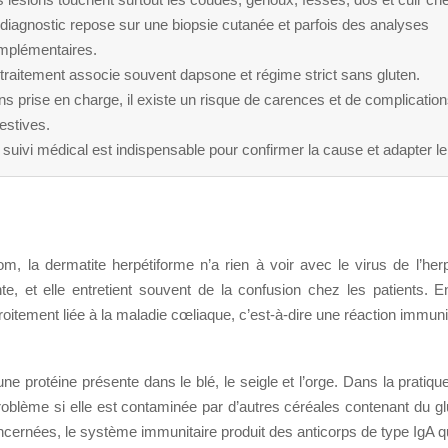
diagnostic repose sur une biopsie cutanée et parfois des analyses
mplémentaires.
traitement associe souvent dapsone et régime strict sans gluten.
s prise en charge, il existe un risque de carences et de complicatio
estives.
suivi médical est indispensable pour confirmer la cause et adapter le
m, la dermatite herpétiforme n’a rien à voir avec le virus de l’her
te, et elle entretient souvent de la confusion chez les patients. En
roitement liée à la maladie cœliaque, c’est-à-dire une réaction immun
une protéine présente dans le blé, le seigle et l’orge. Dans la pratique
roblème si elle est contaminée par d’autres céréales contenant du gl
ernées, le système immunitaire produit des anticorps de type IgA qu