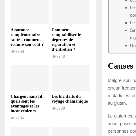
Le 
co
Le 
San
Assurance
Comment
complémentaire
comptabiliser les
dig
santé : comment
dépenses de
réduire son coût ?
réparation et
Un 
d’entretien ?
8356
7948
Causes
Malgré son no
erreur fréquen
maladie est ét
Chargeur sans fil :
Les bienfaits du
quels sont les
voyage chamanique
au gluten.
avantages et les
6708
inconvénients
Le gluten est 
7706
aussi poser p
personnes conc