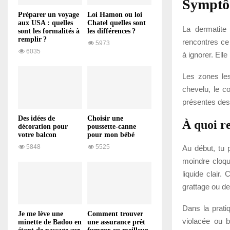
Symptô
Préparer un voyage
Loi Hamon ou loi
aux USA : quelles
Chatel quelles sont
La dermatite
sont les formalités à
les différences ?
remplir ?
rencontres ce
5973
6035
à ignorer. Ell
Les zones les
chevelu, le c
présentes des 
Des idées de
Choisir une
À quoi re
décoration pour
poussette-canne
votre balcon
pour mon bébé
5848
5525
Au début, tu 
moindre cloqu
liquide clair
grattage ou de
Dans la prati
Je me lève une
Comment trouver
violacée ou b
minette de Badoo en
une assurance prêt