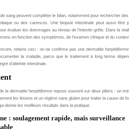
de sang peuvent compléter le bilan, notamment pour rechercher de
liaque ou des carences. Une biopsie intestinale peut aussi être
our évaluer les dommages au niveau de l’intestin grêle. Dans la réal
xamens en fonction des symptômes, de l’examen clinique et du contex
 encore, retiens ceci : on ne confirme pas une dermatite herpétiform
t documenter la maladie, parce que le traitement à long terme dépe
gré d’atteinte intestinale.
ent
 de la dermatite herpétiforme repose souvent sur deux piliers : un m
dement les lésions et un régime sans gluten pour traiter la cause de fo
i donne les meilleurs résultats dans la pratique.
ne : soulagement rapide, mais surveillance
sable