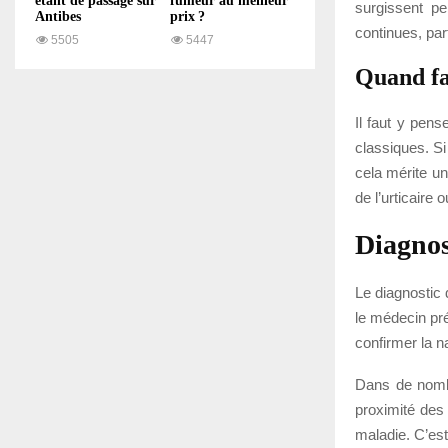
étant de passage sur
fumeur au meilleur
surgissent p
Antibes
prix ?
continues, pa
5505
5447
Quand fau
Il faut y pen
classiques. Si
cela mérite u
de l’urticaire 
Diagnos
Le diagnostic 
le médecin pr
confirmer la na
Dans de nombr
proximité des
maladie. C’est