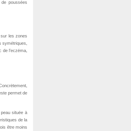
n de poussées
 sur les zones
ès symétriques,
c de l’eczéma,
. Concrètement,
este permet de
 peau située à
istiques de la
fois être moins