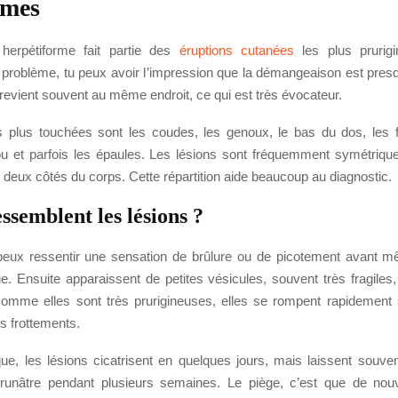
mes
 herpétiforme fait partie des
éruptions cutanées
les plus prurigi
 problème, tu peux avoir l’impression que la démangeaison est pres
e revient souvent au même endroit, ce qui est très évocateur.
 plus touchées sont les coudes, les genoux, le bas du dos, les f
ou et parfois les épaules. Les lésions sont fréquemment symétriques
deux côtés du corps. Cette répartition aide beaucoup au diagnostic.
ssemblent les lésions ?
peux ressentir une sensation de brûlure ou de picotement avant m
e. Ensuite apparaissent de petites vésicules, souvent très fragiles,
. Comme elles sont très prurigineuses, elles se rompent rapidement s
s frottements.
que, les lésions cicatrisent en quelques jours, mais laissent souv
runâtre pendant plusieurs semaines. Le piège, c’est que de nou