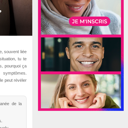
,
e, souvent liée
tuation, tu te
s, pourquoi ça
es symptômes.
le peut révéler
tanée de la
s.
evelu.