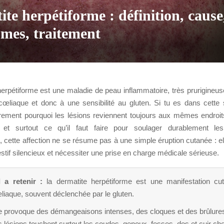
te herpétiforme : définition, cause
mes, traitement
erpétiforme est une maladie de peau inflammatoire, très prurigineus
cœliaque et donc à une sensibilité au gluten. Si tu es dans cette si
ment pourquoi les lésions reviennent toujours aux mêmes endroit
t et surtout ce qu’il faut faire pour soulager durablement l
cette affection ne se résume pas à une simple éruption cutanée : el
estif silencieux et nécessiter une prise en charge médicale sérieuse.
l a retenir :
la dermatite herpétiforme est une manifestation cu
liaque, souvent déclenchée par le gluten.
le provoque des démangeaisons intenses, des cloques et des brûlure
 lésions touchent surtout les coudes, genoux, fesses, dos et cuir ch