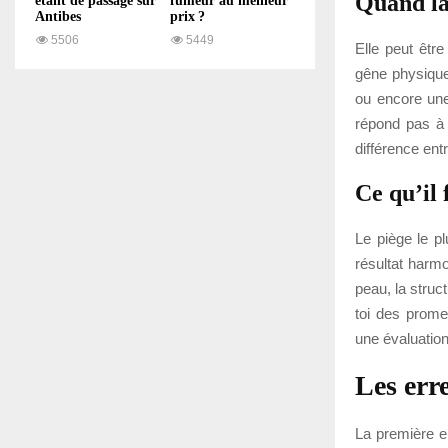
Quand la
étant de passage sur
fumeur au meilleur
Antibes
prix ?
5506
5449
Elle peut être
gêne physique
ou encore une
répond pas à 
différence entr
Ce qu’il 
Le piège le pl
résultat harmo
peau, la struct
toi des prome
une évaluation
Les err
La première er