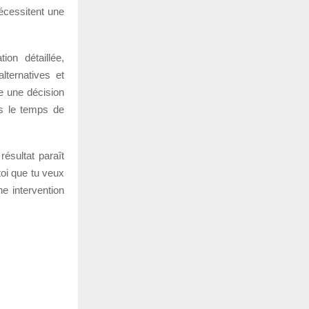
nécessitent une
on détaillée,
lternatives et
e une décision
ds le temps de
résultat paraît
toi que tu veux
ne intervention