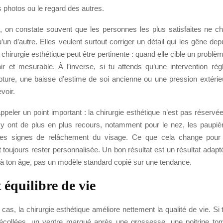
 photos ou le regard des autres.
s, on constate souvent que les personnes les plus satisfaites ne c
’un d’autre. Elles veulent surtout corriger un détail qui les gêne de
a chirurgie esthétique peut être pertinente : quand elle cible un problè
air et mesurable. À l’inverse, si tu attends qu’une intervention rè
pture, une baisse d’estime de soi ancienne ou une pression extérieu
voir.
rappeler un point important : la chirurgie esthétique n’est pas réser
ont de plus en plus recours, notamment pour le nez, les paupièr
 les signes de relâchement du visage. Ce que cela change pour t
t toujours rester personnalisée. Un bon résultat est un résultat adapt
 à ton âge, pas un modèle standard copié sur une tendance.
 équilibre de vie
cas, la chirurgie esthétique améliore nettement la qualité de vie. Si
décollées, un ventre marqué après une grossesse, une poitrine t