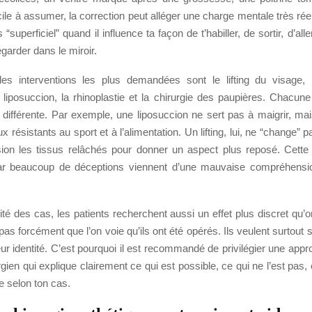
ficile à assumer, la correction peut alléger une charge mentale très rée
“superficiel” quand il influence ta façon de t’habiller, de sortir, d’all
arder dans le miroir.
les interventions les plus demandées sont le lifting du visage, 
liposuccion, la rhinoplastie et la chirurgie des paupières. Chacun
différente. Par exemple, une liposuccion ne sert pas à maigrir, mai
résistants au sport et à l’alimentation. Un lifting, lui, ne “change” pa
ion les tissus relâchés pour donner un aspect plus reposé. Cette d
ar beaucoup de déceptions viennent d’une mauvaise compréhension
té des cas, les patients recherchent aussi un effet plus discret qu’o
 pas forcément que l’on voie qu’ils ont été opérés. Ils veulent surtout 
ur identité. C’est pourquoi il est recommandé de privilégier une ap
gien qui explique clairement ce qui est possible, ce qui ne l’est pas, 
te selon ton cas.