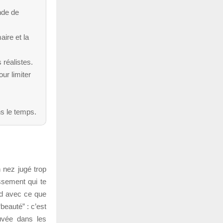
nde de
aire et la
 réalistes.
ur limiter
ns le temps.
 nez jugé trop
ssement qui te
ord avec ce que
beauté” : c’est
ouvée dans les