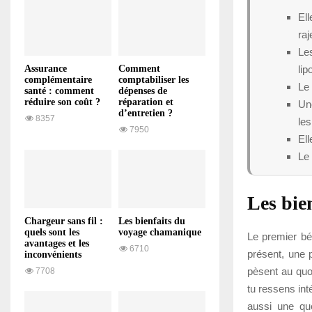
El
ra
Les
lip
Assurance
Comment
complémentaire
comptabiliser les
Le 
santé : comment
dépenses de
réduire son coût ?
réparation et
Une
d’entretien ?
8357
les
7950
Ell
Le 
Les bien
Chargeur sans fil :
Les bienfaits du
quels sont les
voyage chamanique
Le premier bé
avantages et les
6710
présent, une 
inconvénients
pèsent au quot
7708
tu ressens int
aussi une que