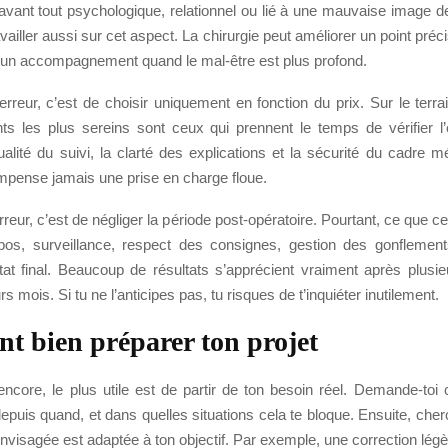
vant tout psychologique, relationnel ou lié à une mauvaise image de 
availler aussi sur cet aspect. La chirurgie peut améliorer un point préc
un accompagnement quand le mal-être est plus profond.
rreur, c’est de choisir uniquement en fonction du prix. Sur le terra
nts les plus sereins sont ceux qui prennent le temps de vérifier l
qualité du suivi, la clarté des explications et la sécurité du cadre mé
ompense jamais une prise en charge floue.
rreur, c’est de négliger la période post-opératoire. Pourtant, ce que ce
epos, surveillance, respect des consignes, gestion des gonflement
ltat final. Beaucoup de résultats s’apprécient vraiment après plusi
rs mois. Si tu ne l’anticipes pas, tu risques de t’inquiéter inutilement.
 bien préparer ton projet
encore, le plus utile est de partir de ton besoin réel. Demande-toi
puis quand, et dans quelles situations cela te bloque. Ensuite, cher
 envisagée est adaptée à ton objectif. Par exemple, une correction légè