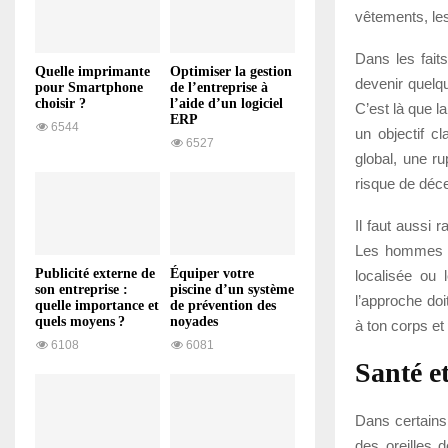
vêtements, les
Dans les fait
Quelle imprimante
Optimiser la gestion
devenir quelqu
pour Smartphone
de l’entreprise à
choisir ?
l’aide d’un logiciel
C’est là que l
ERP
6544
un objectif cl
6527
global, une ru
risque de déce
Il faut aussi 
Les hommes y 
Publicité externe de
Équiper votre
localisée ou
son entreprise :
piscine d’un système
l’approche doi
quelle importance et
de prévention des
quels moyens ?
noyades
à ton corps et
6108
6081
Santé et
Dans certains 
des oreilles 