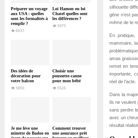
silhouette dif
Préparer un voyage
Loi Hamon ou loi
aux USA : quelles
Chatel quelles sont
gêne n’est pas 
sont les formalités à
les différences ?
même de te reg
remplir ?
5975
6037
En pratique, 
mammaire, la 
problématique 
amas graisseux 
remet en tens
Des idées de
Choisir une
importante, c
décoration pour
poussette-canne
votre balcon
pour mon bébé
réel de l’acte.
5850
5526
Dans la majori
Ils ne veulent
sans perdre le
avec un chirur
résultat réalis
Je me lève une
Comment trouver
minette de Badoo en
une assurance prêt