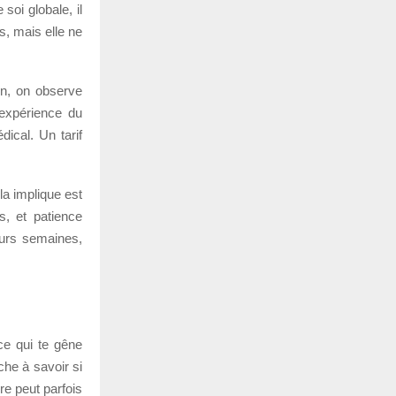
soi globale, il
is, mais elle ne
in, on observe
’expérience du
dical. Un tarif
la implique est
s, et patience
eurs semaines,
 ce qui te gêne
che à savoir si
re peut parfois