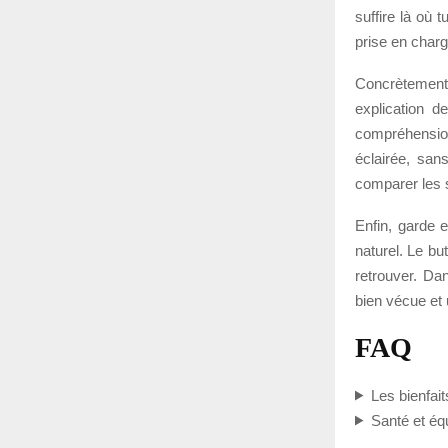
suffire là où 
prise en charg
Concrètement
explication d
compréhension
éclairée, san
comparer les s
Enfin, garde e
naturel. Le bu
retrouver. Dan
bien vécue et 
FAQ
Les bienfait
Santé et équ