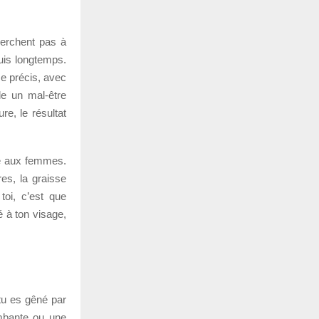
herchent pas à
puis longtemps.
me précis, avec
gle un mal-être
re, le résultat
vée aux femmes.
es, la graisse
oi, c’est que
é à ton visage,
 tu es gêné par
ombante ou une