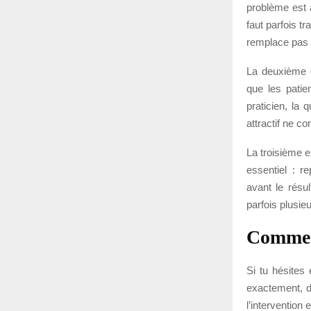
problème est a
faut parfois tr
remplace pas 
La deuxième e
que les patie
praticien, la 
attractif ne c
La troisième e
essentiel : r
avant le résu
parfois plusieu
Comment
Si tu hésites 
exactement, de
l’intervention