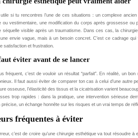
 chirurgie esthétique peut vraiment aider
 utile si tu rencontres l’une de ces situations : un complexe ancien
 ou vestimentaire, une modification du corps après grossesse ou p
 séquelle visible après un traumatisme. Dans ces cas, la chirurgie
une envie vague, mais à un besoin concret. C’est ce cadrage qui f
e satisfaction et frustration.
faut éviter avant de se lancer
us fréquent, c’est de vouloir un résultat “parfait”. En réalité, un bon 
nieux. Il faut aussi éviter de comparer ton cas à celui d’une autre p
ure osseuse, l’élasticité des tissus et la cicatrisation varient beaucou
sses trop rapides : dans la pratique, une intervention sérieuse de
 précise, un échange honnête sur les risques et un vrai temps de réfl
eurs fréquentes à éviter
reur, c’est de croire qu’une chirurgie esthétique va tout résoudre à el