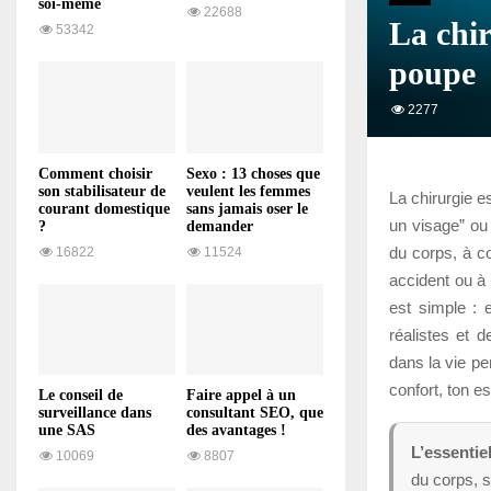
soi-même
22688
La chir
53342
poupe
2277
Comment choisir
Sexo : 13 choses que
son stabilisateur de
veulent les femmes
La chirurgie e
courant domestique
sans jamais oser le
un visage” ou 
?
demander
du corps, à c
16822
11524
accident ou à 
est simple : 
réalistes et 
dans la vie pe
confort, ton es
Le conseil de
Faire appel à un
surveillance dans
consultant SEO, que
une SAS
des avantages !
L’essentiel
10069
8807
du corps, s