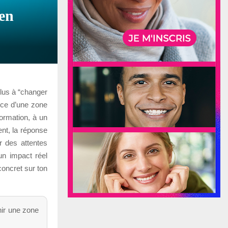
 en
plus à “changer
ence d’une zone
ormation, à un
ent, la réponse
r des attentes
un impact réel
concret sur ton
nir une zone