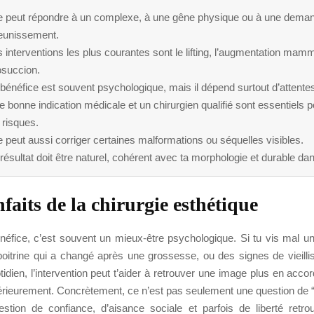
le peut répondre à un complexe, à une gêne physique ou à une dema
jeunissement.
 interventions les plus courantes sont le lifting, l’augmentation mamm
osuccion.
bénéfice est souvent psychologique, mais il dépend surtout d’attentes
 bonne indication médicale et un chirurgien qualifié sont essentiels po
 risques.
e peut aussi corriger certaines malformations ou séquelles visibles.
résultat doit être naturel, cohérent avec ta morphologie et durable da
faits de la chirurgie esthétique
néfice, c’est souvent un mieux-être psychologique. Si tu vis mal un
poitrine qui a changé après une grossesse, ou des signes de vieilli
idien, l’intervention peut t’aider à retrouver une image plus en acc
érieurement. Concrètement, ce n’est pas seulement une question de “
stion de confiance, d’aisance sociale et parfois de liberté retr