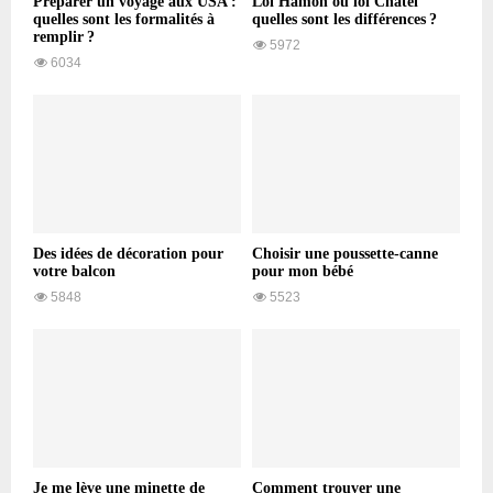
Préparer un voyage aux USA :
Loi Hamon ou loi Chatel
quelles sont les formalités à
quelles sont les différences ?
remplir ?
5972
6034
Des idées de décoration pour
Choisir une poussette-canne
votre balcon
pour mon bébé
5848
5523
Je me lève une minette de
Comment trouver une