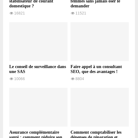
stabilisateur de courant
femmes sans jamais oser le
domestique ?
demander
16821
11521
Le conseil de surveillance dans
Faire appel à un consultant
une SAS
SEO, que des avantages !
10066
8804
Assurance complémentaire
Comment comptabiliser les
santé : comment réduire son
dépenses de réparation et