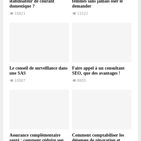
stabilisateur de courant
femmes sans jamais oser le
domestique ?
demander
16821
11522
Le conseil de surveillance dans
Faire appel à un consultant
une SAS
SEO, que des avantages !
10067
8805
Assurance complémentaire
Comment comptabiliser les
santé : comment réduire son
dépenses de réparation et