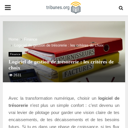
PRIMARY
MENU
Home
Finance
Logiciel de gestion de trésorerie : les critères de choix
Finance
Logiciel de gestion de trésorerie : les critères de
choix
2631
Avec la transformation numérique, choisir un
logiciel de
trésorerie
n’est plus un simple confort : c’est devenu un
vrai levier de pilotage pour garder une vision claire de tes
encaissements, de tes décaissements et de tes besoins
futurs. Si tu es dans une phase de croissance, si tes flux