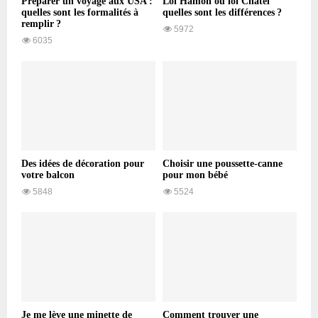
Préparer un voyage aux USA :
Loi Hamon ou loi Chatel
quelles sont les formalités à
quelles sont les différences ?
remplir ?
5972
6035
Des idées de décoration pour
Choisir une poussette-canne
votre balcon
pour mon bébé
5848
5524
Je me lève une minette de
Comment trouver une