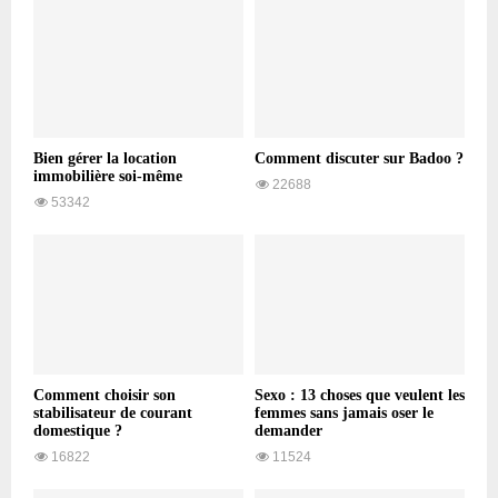
Bien gérer la location
Comment discuter sur Badoo ?
immobilière soi-même
22688
53342
Comment choisir son
Sexo : 13 choses que veulent les
stabilisateur de courant
femmes sans jamais oser le
domestique ?
demander
16822
11524