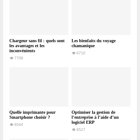
Chargeur sans fil : quels sont
Les bienfaits du voyage
les avantages et les
chamanique
inconvénients
6710
7708
Quelle imprimante pour
Optimiser la gestion de
Smartphone choisir ?
l’entreprise à l’aide d’un
logiciel ERP
6544
6527