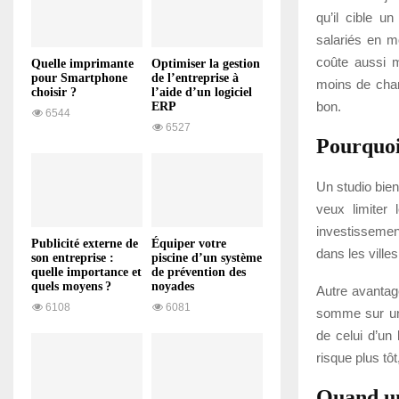
qu’il cible u
salariés en mo
coûte aussi m
Quelle imprimante
Optimiser la gestion
pour Smartphone
de l’entreprise à
moins de char
choisir ?
l’aide d’un logiciel
bon.
ERP
6544
6527
Pourquoi
Un studio bien
veux limiter
investissemen
Publicité externe de
Équiper votre
dans les ville
son entreprise :
piscine d’un système
quelle importance et
de prévention des
quels moyens ?
noyades
Autre avantage
6108
6081
somme sur un 
de celui d’un 
risque plus tô
Quand un