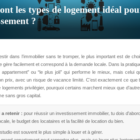
ont les types de logement idéal po
ssement ?
estir dans l’immobilier sans te tromper, le plus important est de choi
se gère facilement et correspond à la demande locale. Dans la pratiqu
 appartement” ou “le plus joli” qui performe le mieux, mais celui qu
on prix, avec un risque de vacance limité. C’est exactement ce que tu
e logements privilégier, pourquoi certains marchent mieux que d’autr
 sans gros capital.
 a retenir :
pour réussir un investissement immobilier, tu dois d’abord
ale, le budget des locataires et la facilité de location du bien.
studio est souvent le plus simple à louer et à gérer.
grand appartement peut rapporter plus, mais se louer plus lentement