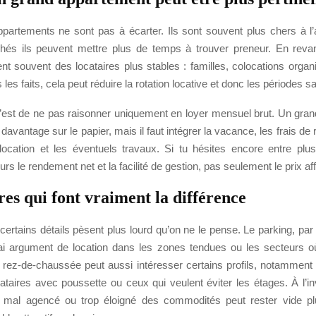
partements ne sont pas à écarter. Ils sont souvent plus chers à l’
hés ils peuvent mettre plus de temps à trouver preneur. En reva
irent souvent des locataires plus stables : familles, colocations orga
 les faits, cela peut réduire la rotation locative et donc les périodes s
 c’est de ne pas raisonner uniquement en loyer mensuel brut. Un gra
 davantage sur le papier, mais il faut intégrer la vacance, les frais de 
elocation et les éventuels travaux. Si tu hésites encore entre plus
rs le rendement net et la facilité de gestion, pas seulement le prix aff
res qui font vraiment la différence
, certains détails pèsent plus lourd qu’on ne le pense. Le parking, pa
ai argument de location dans les zones tendues ou les secteurs o
 rez-de-chaussée peut aussi intéresser certains profils, notamment
ataires avec poussette ou ceux qui veulent éviter les étages. À l’i
, mal agencé ou trop éloigné des commodités peut rester vide pl