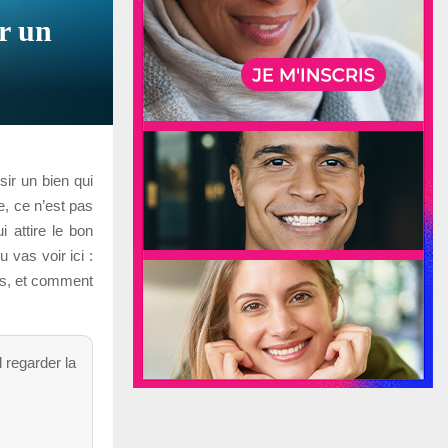
ur un
sir un bien qui
e, ce n’est pas
i attire le bon
 vas voir ici :
es, et comment
 regarder la
.