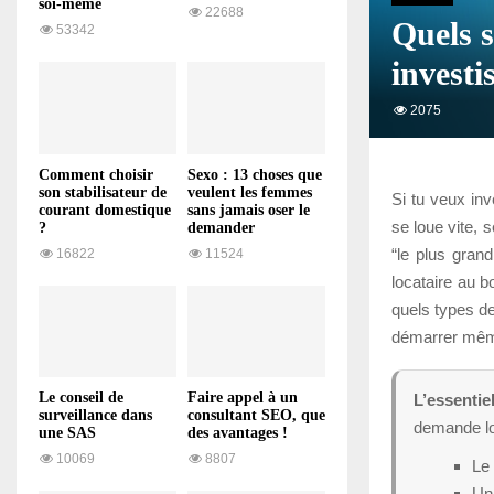
soi-même
22688
Quels s
53342
investi
2075
Comment choisir
Sexo : 13 choses que
son stabilisateur de
veulent les femmes
Si tu veux inv
courant domestique
sans jamais oser le
se loue vite, 
?
demander
“le plus grand
16822
11524
locataire au b
quels types d
démarrer même
Le conseil de
Faire appel à un
L’essentiel
surveillance dans
consultant SEO, que
demande loc
une SAS
des avantages !
10069
8807
Le 
Un 