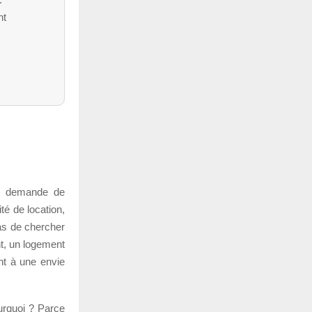
nt
lle demande de
té de location,
pas de chercher
nt, un logement
nt à une envie
ourquoi ? Parce