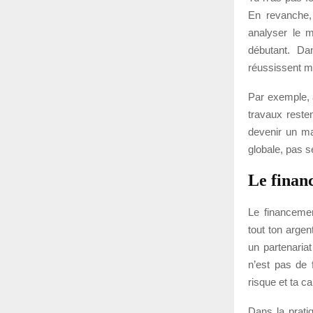
En revanche,
analyser le m
débutant. Da
réussissent mi
Par exemple, a
travaux reste
devenir un ma
globale, pas s
Le financ
Le financemen
tout ton argen
un partenaria
n’est pas de 
risque et ta 
Dans la prati