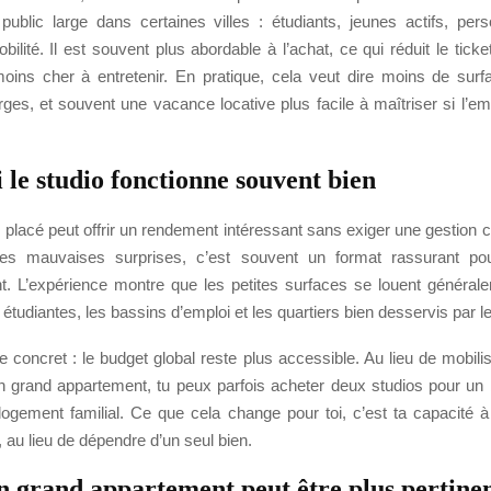
n public large dans certaines villes : étudiants, jeunes actifs, per
bilité. Il est souvent plus abordable à l’achat, ce qui réduit le ticket 
oins cher à entretenir. En pratique, cela veut dire moins de surf
ges, et souvent une vacance locative plus facile à maîtriser si l’e
 le studio fonctionne souvent bien
 placé peut offrir un rendement intéressant sans exiger une gestion 
 les mauvaises surprises, c’est souvent un format rassurant po
t. L’expérience montre que les petites surfaces se louent générale
s étudiantes, les bassins d’emploi et les quartiers bien desservis par l
 concret : le budget global reste plus accessible. Au lieu de mobil
grand appartement, tu peux parfois acheter deux studios pour un
logement familial. Ce que cela change pour toi, c’est ta capacité à 
t, au lieu de dépendre d’un seul bien.
 grand appartement peut être plus pertine