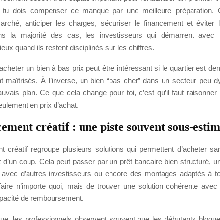
 tu dois compenser ce manque par une meilleure préparation. C
arché, anticiper les charges, sécuriser le financement et éviter 
ns la majorité des cas, les investisseurs qui démarrent avec
eux quand ils restent disciplinés sur les chiffres.
cheter un bien à bas prix peut être intéressant si le quartier est de
nt maîtrisés. À l’inverse, un bien “pas cher” dans un secteur peu 
uvais plan. Ce que cela change pour toi, c’est qu’il faut raisonner 
eulement en prix d’achat.
ement créatif : une piste souvent sous-esti
t créatif regroupe plusieurs solutions qui permettent d’acheter sa
t d’un coup. Cela peut passer par un prêt bancaire bien structuré, un
t avec d’autres investisseurs ou encore des montages adaptés à ton 
faire n’importe quoi, mais de trouver une solution cohérente avec
capacité de remboursement.
que, les professionnels observent souvent que les débutants bloquen