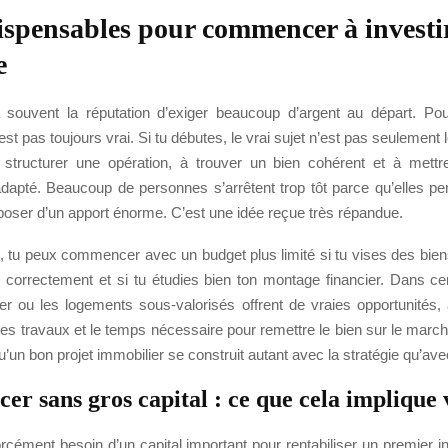
ispensables pour commencer à investi
e
a souvent la réputation d’exiger beaucoup d’argent au départ. Pou
est pas toujours vrai. Si tu débutes, le vrai sujet n’est pas seulement 
 structurer une opération, à trouver un bien cohérent et à mett
dapté. Beaucoup de personnes s’arrêtent trop tôt parce qu’elles pens
poser d’un apport énorme. C’est une idée reçue très répandue.
 tu peux commencer avec un budget plus limité si tu vises des bien
s correctement et si tu étudies bien ton montage financier. Dans cer
er ou les logements sous-valorisés offrent de vraies opportunités, 
es travaux et le temps nécessaire pour remettre le bien sur le marché
qu’un bon projet immobilier se construit autant avec la stratégie qu’avec
r sans gros capital : ce que cela implique
rcément besoin d’un capital important pour rentabiliser un premier 