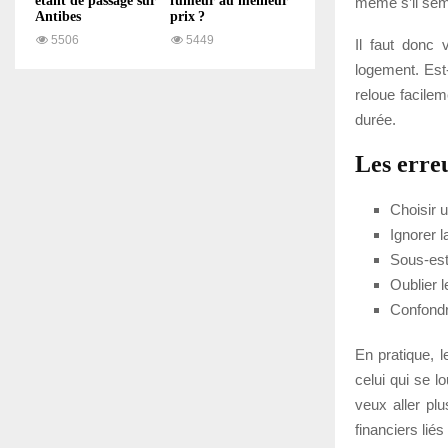
étant de passage sur
fumeur au meilleur
même s’il sembl
Antibes
prix ?
5506
5449
Il faut donc v
logement. Est-
reloue facilem
durée.
Les erreu
Choisir u
Ignorer l
Sous-est
Oublier l
Confondre
En pratique, 
celui qui se l
veux aller pl
financiers liés