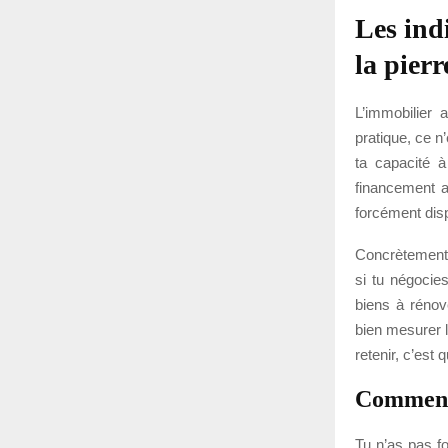
Les ind
la pierr
L’immobilier 
pratique, ce n’
ta capacité à
financement a
forcément dis
Concrètement,
si tu négocie
biens à rénov
bien mesurer l
retenir, c’est 
Commence
Tu n’as pas fo