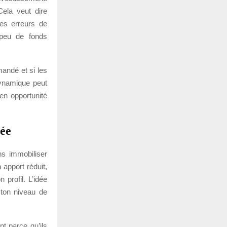
ela veut dire
les erreurs de
 peu de fonds
mandé et si les
dynamique peut
en opportunité
mée
ns immobiliser
 apport réduit,
profil. L’idée
 ton niveau de
t parce qu’ils