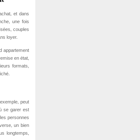
achat, et dans
nche, une fois
nisées, couples
ans loyer.
nd appartement
remise en état,
ieurs formats,
iché.
r exemple, peut
ù se garer est
 les personnes
nverse, un bien
us longtemps,