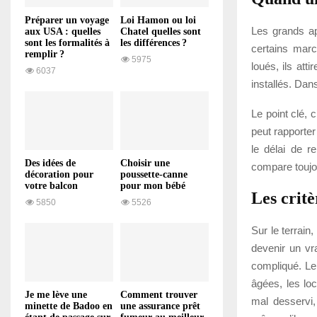
Préparer un voyage
Loi Hamon ou loi
Les grands ap
aux USA : quelles
Chatel quelles sont
sont les formalités à
les différences ?
certains marc
remplir ?
5975
loués, ils att
6037
installés. Dans
Le point clé,
peut rapporter
le délai de r
Des idées de
Choisir une
compare toujou
décoration pour
poussette-canne
votre balcon
pour mon bébé
Les critè
5850
5526
Sur le terrain
devenir un vr
compliqué. Le
âgées, les loc
Je me lève une
Comment trouver
mal desservi
minette de Badoo en
une assurance prêt