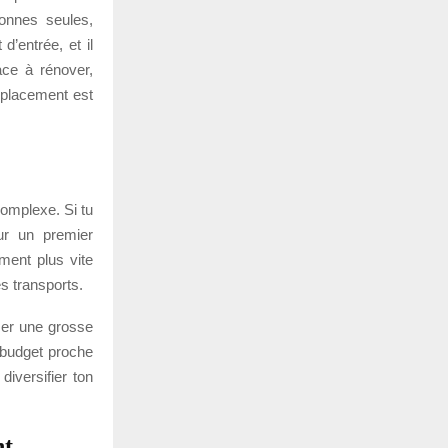
sonnes seules,
d’entrée, et il
ace à rénover,
mplacement est
complexe. Si tu
ur un premier
ment plus vite
es transports.
iser une grosse
 budget proche
diversifier ton
nt