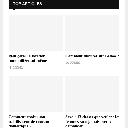
TOP ARTICLES
Bien gérer la location
Comment discuter sur Badoo ?
immobilière soi-même
22686
53341
Comment choisir son
Sexo : 13 choses que veulent les
stabilisateur de courant
femmes sans jamais oser le
domestique ?
demander