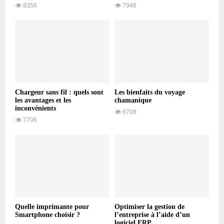
8356
7948
Chargeur sans fil : quels sont
Les bienfaits du voyage
les avantages et les
chamanique
inconvénients
6708
7706
Quelle imprimante pour
Optimiser la gestion de
Smartphone choisir ?
l’entreprise à l’aide d’un
logiciel ERP