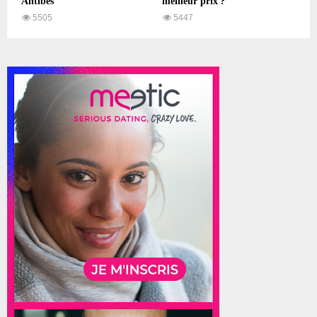
Antibes
meilleur prix ?
5505
5447