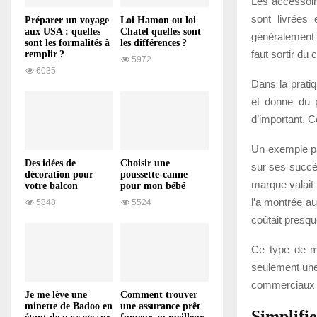
Les accessoire
sont livrées 
Préparer un voyage
Loi Hamon ou loi
aux USA : quelles
Chatel quelles sont
généralement 
sont les formalités à
les différences ?
faut sortir du
remplir ?
5972
6035
Dans la pratiq
et donne du 
d’important. 
Un exemple par
Des idées de
Choisir une
sur ses succès
décoration pour
poussette-canne
marque valait 
votre balcon
pour mon bébé
l’a montrée au
5848
5524
coûtait presqu
Ce type de mi
seulement une 
commerciaux e
Je me lève une
Comment trouver
minette de Badoo en
une assurance prêt
Simplifi