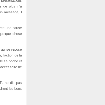
s présentations
ve de plus n’a
un message, il
 crée une pause
quelque chose
e qui se repose
 l’action de la
 de sa poche et
L’accessoire ne
 Tu ne dis pas
rchent les bons