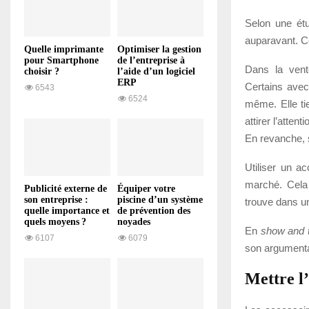
Selon une étu
auparavant. Ce
Quelle imprimante
Optimiser la gestion
pour Smartphone
de l’entreprise à
Dans la vent
choisir ?
l’aide d’un logiciel
ERP
Certains avec 
6543
6524
même. Elle tie
attirer l’atten
En revanche, si
Utiliser un ac
marché. Cela 
Publicité externe de
Équiper votre
son entreprise :
piscine d’un système
trouve dans un
quelle importance et
de prévention des
quels moyens ?
noyades
En
show and t
6107
6079
son argument
Mettre l’