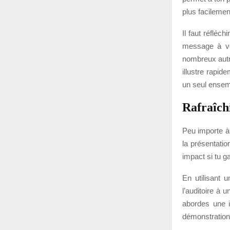
plus facileme
Il faut réfléc
message à vo
nombreux autr
illustre rapi
un seul ensemb
Rafraîchi
Peu importe à 
la présentati
impact si tu 
En utilisant 
l’auditoire à 
abordes une i
démonstration