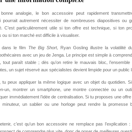
nne analogie, le bon accessoire peut rapidement transmett
 pourrait autrement nécessiter de nombreuses diapositives ou g
é. C’est particulièrement utile si ton offre est technique, si ton p
s ou si ton marché est difficile à visualiser.
 dans le film
The Big Short
, Ryan Gosling illustre la volatilité
pothécaires avec un jeu de Jenga. Le principe est simple à comprendr
t, tout paraît stable ; dès qu’on retire le mauvais bloc, l’ensemble
es, un sujet réservé aux spécialistes devient limpide pour un public l
 tu peux appliquer la même logique avec un objet du quotidien. S
-en-un, montrer un smartphone, une montre connectée ou un outil
quer immédiatement l’idée de centralisation. Si tu proposes une offre 
 minuteur, un sablier ou une horloge peut rendre la promesse 
retenir, c’est qu’un bon accessoire ne remplace pas l’explication : il
rospect de comprendre plus vite, donc de poser de meilleures questi