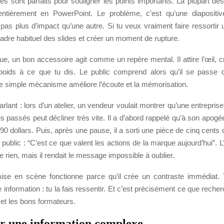
s sont parfaits pour souligner les points importants. La plupart de
entièrement en PowerPoint. Le problème, c’est qu’une diapositi
pas plus d’impact qu’une autre. Si tu veux vraiment faire ressortir 
 cadre habituel des slides et créer un moment de rupture.
ue, un bon accessoire agit comme un repère mental. Il attire l’œil,
poids à ce que tu dis. Le public comprend alors qu’il se passe 
Ce simple mécanisme améliore l’écoute et la mémorisation.
lant : lors d’un atelier, un vendeur voulait montrer qu’une entrepris
 passés peut décliner très vite. Il a d’abord rappelé qu’à son apogée,
90 dollars. Puis, après une pause, il a sorti une pièce de cinq cents
 public : “C’est ce que valent les actions de la marque aujourd’hui”. 
e rien, mais il rendait le message impossible à oublier.
se en scène fonctionne parce qu’il crée un contraste immédiat.
information : tu la fais ressentir. Et c’est précisément ce que reche
t les bons formateurs.
er une information complexe