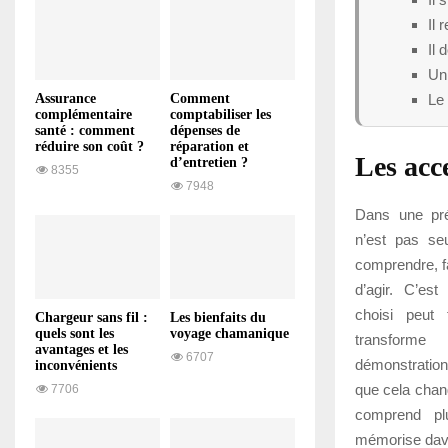
Il 
Il 
Un 
Le 
Assurance
Comment
complémentaire
comptabiliser les
santé : comment
dépenses de
réduire son coût ?
réparation et
Les acc
d’entretien ?
8355
7948
Dans une prés
n’est pas seu
comprendre, fa
d’agir. C’es
choisi peut 
Chargeur sans fil :
Les bienfaits du
quels sont les
voyage chamanique
transforme
avantages et les
6707
démonstratio
inconvénients
que cela chang
7706
comprend pl
mémorise dav