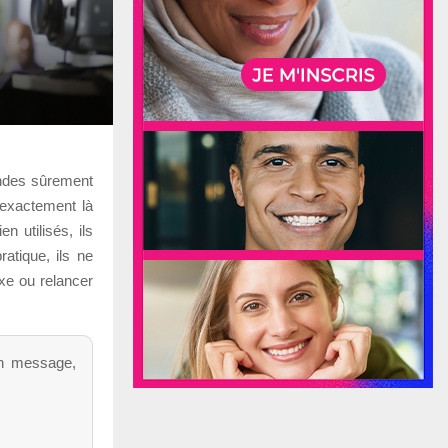
andes sûrement
 exactement là
n utilisés, ils
atique, ils ne
exe ou relancer
on message,