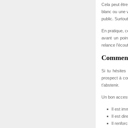
Cela peut êtr
blanc ou une 
public. Surtout
En pratique, 
avant un poin
relance l’écout
Comment 
Si tu hésites
prospect à co
t’abstenir.
Un bon accesso
Il est i
Il est d
Il renfor