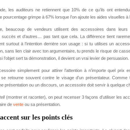
de, les auditeurs ne retiennent que 10% de ce qu’ils ont enten
 pourcentage grimpe à 67% lorsque l’on ajoute les aides visuelles à l
e, beaucoup de vendeurs utilisent des accessoires dans leurs p
succès et d’autres… pas tant que cela. La différence tient rarement
nt surtout à l’intention derrière son usage : si tu utilises un access
tion, sans lien clair avec ton argumentaire, tu prends le risque de cass
 l’objet sert ta démonstration, il devient un vrai levier de persuasion.
cessoire simplement pour attirer l’attention à n’importe quel prix 
se retourne souvent contre le visage d’un présentateur. Comme 
e présentation ou un discours, un accessoire doit servir à quelque c
ell
(montrer et raconter), on peut recenser 3 façons d’utiliser les a
aire de
vente
ou sa présentation.
accent sur les points clés