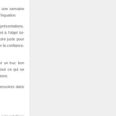
du une semaine
’équation.
résentations.
 à l’objet lui-
oire juste pour
er la confiance.
est un truc bon
tout ce qui se
hose.
ccessoires dans