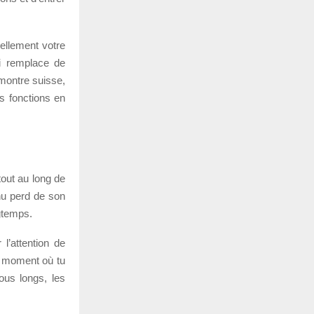
uellement votre
i remplace de
montre suisse,
s fonctions en
tout au long de
nu perd de son
gtemps.
l’attention de
au moment où tu
ous longs, les