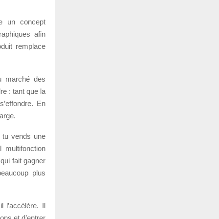
re un concept
raphiques afin
roduit remplace
 du marché des
e : tant que la
 s’effondre. En
arge.
i tu vends une
 multifonction
qui fait gagner
beaucoup plus
 l’accélère. Il
ons et d’entrer