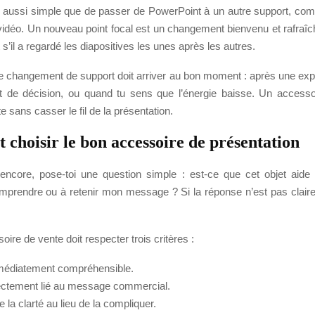
e aussi simple que de passer de PowerPoint à un autre support, co
vidéo. Un nouveau point focal est un changement bienvenu et rafraîch
 s’il a regardé les diapositives les unes après les autres.
ce changement de support doit arriver au bon moment : après une expl
t de décision, ou quand tu sens que l’énergie baisse. Un accesso
e sans casser le fil de la présentation.
choisir le bon accessoire de présentation
 encore, pose-toi une question simple : est-ce que cet objet aid
mprendre ou à retenir mon message ? Si la réponse n’est pas claire,
ire de vente doit respecter trois critères :
mmédiatement compréhensible.
irectement lié au message commercial.
ce la clarté au lieu de la compliquer.