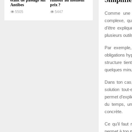
étant de passage sur
fumeur au meilleur
Antibes
prix ?
5505
5447
Comme une bo
complexe, qui
d’être expliqu
plusieurs outil
Par exemple,
obligations hy
structure tien
quelques minut
Dans ton cas,
solution tout
permet d’expli
du temps, un
concrète.
Ce qu’il faut 
permet à ton p