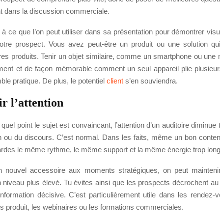
nt dans la discussion commerciale.
hir à ce que l’on peut utiliser dans sa présentation pour démontrer vis
tre prospect. Vous avez peut-être un produit ou une solution qu
es produits. Tenir un objet similaire, comme un smartphone ou une 
dement et de façon mémorable comment un seul appareil plie plusieur
le pratique. De plus, le potentiel
client
s’en souviendra.
r l’attention
quel point le sujet est convaincant, l’attention d’un auditoire diminue 
on ou du discours. C’est normal. Dans les faits, même un bon conte
gardes le même rythme, le même support et la même énergie trop lon
un nouvel accessoire aux moments stratégiques, on peut maintenir 
un niveau plus élevé. Tu évites ainsi que les prospects décrochent 
nformation décisive. C’est particulièrement utile dans les rendez-v
s produit, les webinaires ou les formations commerciales.