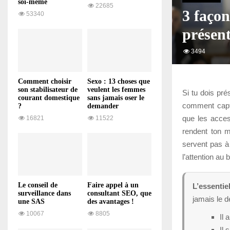
soi-même
22685
3 façon
53340
présent
3494
Comment choisir
Sexo : 13 choses que
son stabilisateur de
veulent les femmes
Si tu dois pr
courant domestique
sans jamais oser le
comment capte
?
demander
que les acces
16821
11522
rendent ton m
servent pas à 
l’attention au
Le conseil de
Faire appel à un
L’essentie
surveillance dans
consultant SEO, que
jamais le d
une SAS
des avantages !
10067
8805
Il 
Il 