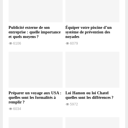
Publicité externe de son
Équiper votre piscine d’un
entreprise : quelle importance
système de prévention des
et quels moyens ?
noyades
6106
6079
Préparer un voyage aux USA :
Loi Hamon ou loi Chatel
quelles sont les formalités à
quelles sont les différences ?
remplir ?
5972
6034