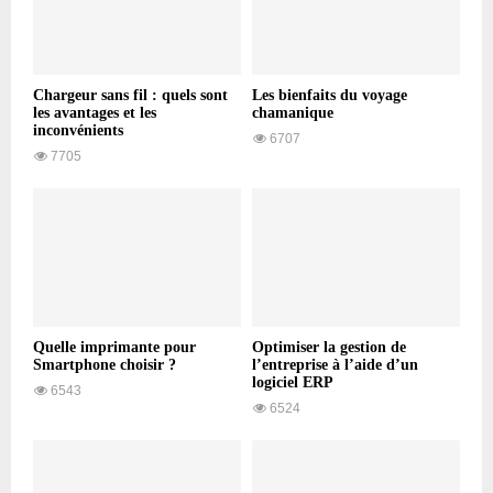
Chargeur sans fil : quels sont
Les bienfaits du voyage
les avantages et les
chamanique
inconvénients
6707
7705
Quelle imprimante pour
Optimiser la gestion de
Smartphone choisir ?
l’entreprise à l’aide d’un
logiciel ERP
6543
6524