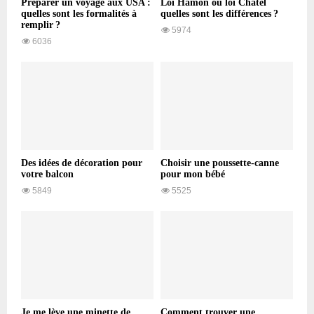
Préparer un voyage aux USA :
Loi Hamon ou loi Chatel
quelles sont les formalités à
quelles sont les différences ?
remplir ?
5974
6036
Des idées de décoration pour
Choisir une poussette-canne
votre balcon
pour mon bébé
5849
5525
Je me lève une minette de
Comment trouver une