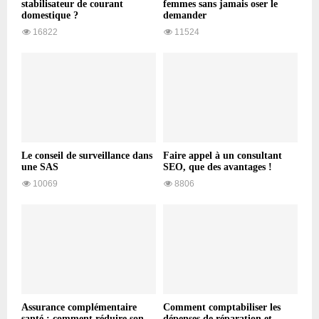
stabilisateur de courant
femmes sans jamais oser le
domestique ?
demander
16822
11524
Le conseil de surveillance dans
Faire appel à un consultant
une SAS
SEO, que des avantages !
10069
8806
Assurance complémentaire
Comment comptabiliser les
santé : comment réduire son
dépenses de réparation et