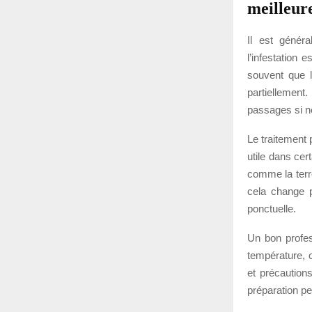
meilleur
Il est génér
l’infestation 
souvent que l
partiellement.
passages si n
Le traitement 
utile dans cer
comme la terr
cela change p
ponctuelle.
Un bon profes
température, o
et précaution
préparation peu