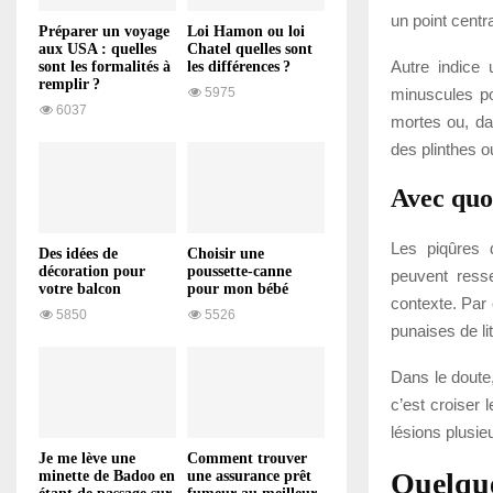
un point centr
Préparer un voyage
Loi Hamon ou loi
aux USA : quelles
Chatel quelles sont
Autre indice 
sont les formalités à
les différences ?
remplir ?
minuscules po
5975
6037
mortes ou, da
des plinthes ou
Avec quo
Les piqûres 
Des idées de
Choisir une
décoration pour
poussette-canne
peuvent resse
votre balcon
pour mon bébé
contexte. Par 
5850
5526
punaises de li
Dans le doute,
c’est croiser 
lésions plusie
Je me lève une
Comment trouver
Quelque
minette de Badoo en
une assurance prêt