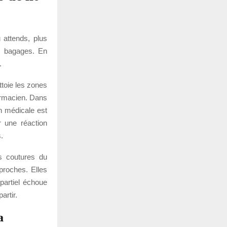
 attends, plus
ux bagages. En
.
ttoie les zones
armacien. Dans
n médicale est
r une réaction
.
es coutures du
 proches. Elles
partiel échoue
artir.
a