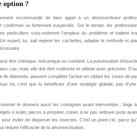
e option ?
alement recommandé de faire appel à un désinsectiseur profes
est confirmée ou fortement suspectée. Sur le terrain, les professio
es particuliers sous-estiment l’ampleur du problème et traitent tro
 Un expert, lui, sait repérer les cachettes, adapter la méthode et plan
écessaire.
peut être chimique, mécanique ou combiné. La pulvérisation d’insecti
tains cas, mais elle doit être maîtrisée et utilisée avec précision. D’au
e de diatomée, peuvent compléter l’action en ciblant les zones de p
our toi, c’est que tu bénéficies d’une stratégie globale, pas d’une
sionnel te donnera aussi les consignes avant intervention : linge à
bjets à isoler, pièces à préparer, zones à ne pas nettoyer juste avant
s pour éviter de disperser les insectes. C’est un point clé, parce q
t réduire l’efficacité de la désinsectisation.