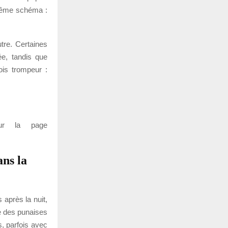
 même schéma :
tre. Certaines
ée, tandis que
ois trompeur :
ur la page
ns la
 après la nuit,
te des punaises
s, parfois avec