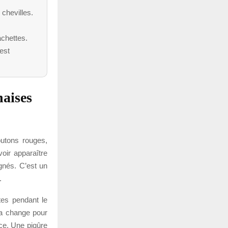
 chevilles.
cachettes.
 est
naises
outons rouges,
oir apparaître
gnés. C’est un
.
tes pendant le
la change pour
nce. Une piqûre