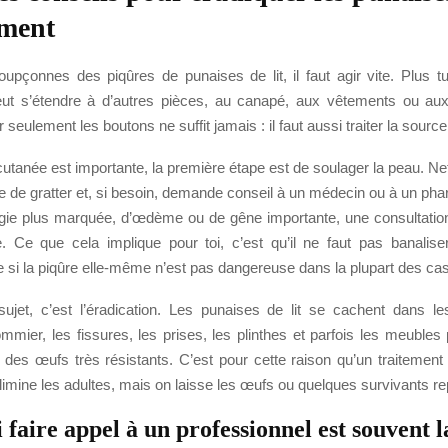
ement
upçonnes des piqûres de punaises de lit, il faut agir vite. Plus tu
 peut s’étendre à d’autres pièces, au canapé, aux vêtements ou a
er seulement les boutons ne suffit jamais : il faut aussi traiter la source
 cutanée est importante, la première étape est de soulager la peau. Ne
te de gratter et, si besoin, demande conseil à un médecin ou à un ph
ergie plus marquée, d’œdème ou de gêne importante, une consultatio
Ce que cela implique pour toi, c’est qu’il ne faut pas banalise
 si la piqûre elle-même n’est pas dangereuse dans la plupart des cas
sujet, c’est l’éradication. Les punaises de lit se cachent dans l
mmier, les fissures, les prises, les plinthes et parfois les meubles
 des œufs très résistants. C’est pour cette raison qu’un traitement 
limine les adultes, mais on laisse les œufs ou quelques survivants rep
faire appel à un professionnel est souvent l