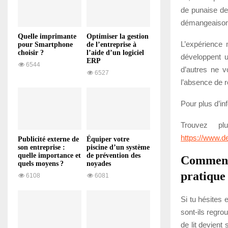
de punaise de
démangeaisons
Quelle imprimante
Optimiser la gestion
L’expérience 
pour Smartphone
de l’entreprise à
choisir ?
l’aide d’un logiciel
développent u
ERP
6544
d’autres ne v
6527
l’absence de r
Pour plus d’in
Trouvez p
https://www.d
Publicité externe de
Équiper votre
son entreprise :
piscine d’un système
quelle importance et
de prévention des
Comment 
quels moyens ?
noyades
pratique
6108
6081
Si tu hésites 
sont-ils regro
de lit devient