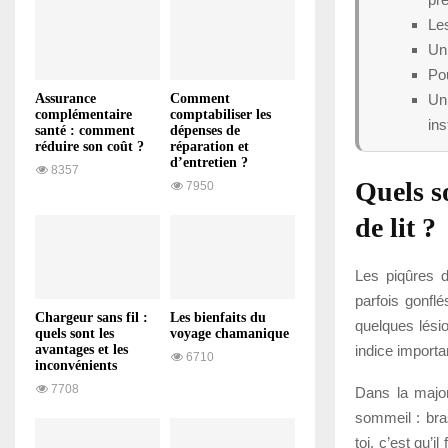
Les
Un 
Pou
Un 
Assurance
Comment
complémentaire
comptabiliser les
ins
santé : comment
dépenses de
réduire son coût ?
réparation et
d’entretien ?
8357
Quels s
7950
de lit ?
Les piqûres d
parfois gonfl
Chargeur sans fil :
Les bienfaits du
quelques lési
quels sont les
voyage chamanique
indice importa
avantages et les
6710
inconvénients
7708
Dans la major
sommeil : bra
toi, c’est qu’