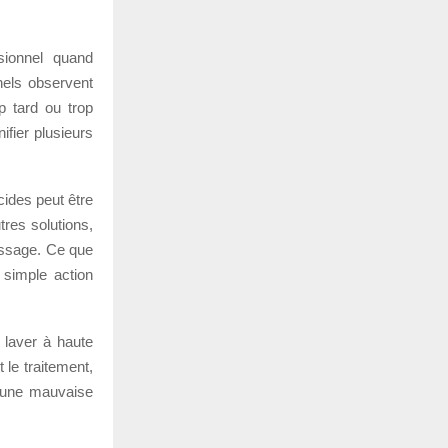
sionnel quand
nnels observent
p tard ou trop
ifier plusieurs
cides peut être
tres solutions,
assage. Ce que
 simple action
 laver à haute
 le traitement,
u’une mauvaise