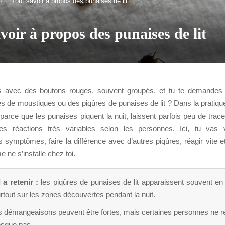
n
Tout savoir à propos des punaises de lit
voir à propos des punaises de lit
es avec des boutons rouges, souvent groupés, et tu te demandes
s de moustiques ou des piqûres de punaises de lit ? Dans la pratiqu
 parce que les punaises piquent la nuit, laissent parfois peu de trac
es réactions très variables selon les personnes. Ici, tu vas
s symptômes, faire la différence avec d’autres piqûres, réagir vite et
e ne s’installe chez toi.
 a retenir :
les piqûres de punaises de lit apparaissent souvent e
urtout sur les zones découvertes pendant la nuit.
s démangeaisons peuvent être fortes, mais certaines personnes ne r
esque pas.