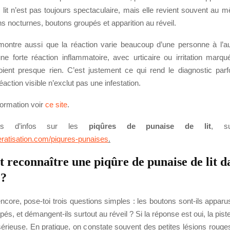
 lit n’est pas toujours spectaculaire, mais elle revient souvent au
 nocturnes, boutons groupés et apparition au réveil.
montre aussi que la réaction varie beaucoup d’une personne à l’au
ne forte réaction inflammatoire, avec urticaire ou irritation marqu
oient presque rien. C’est justement ce qui rend le diagnostic parf
éaction visible n’exclut pas une infestation.
formation voir
ce site
.
lus d’infos sur les
piqûres de punaise de lit
, s
eratisation.com/piqures-punaises
.
reconnaître une piqûre de punaise de lit da
 ?
encore, pose-toi trois questions simples : les boutons sont-ils apparus
upés, et démangent-ils surtout au réveil ? Si la réponse est oui, la pis
 sérieuse. En pratique, on constate souvent des petites lésions rouge