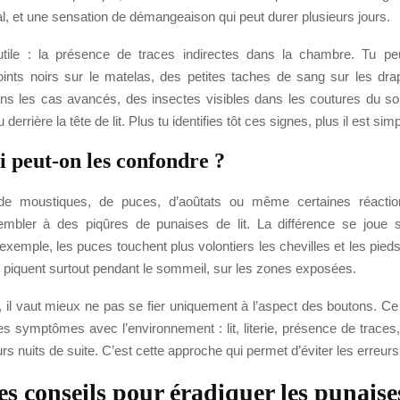
al, et une sensation de démangeaison qui peut durer plusieurs jours.
utile : la présence de traces indirectes dans la chambre. Tu p
ints noirs sur le matelas, des petites taches de sang sur les dr
ns les cas avancés, des insectes visibles dans les coutures du so
 derrière la tête de lit. Plus tu identifies tôt ces signes, plus il est simp
i peut-on les confondre ?
de moustiques, de puces, d’aoûtats ou même certaines réaction
mbler à des piqûres de punaises de lit. La différence se joue 
exemple, les puces touchent plus volontiers les chevilles et les pieds
t piquent surtout pendant le sommeil, sur les zones exposées.
 il vaut mieux ne pas se fier uniquement à l’aspect des boutons. Ce qu
les symptômes avec l’environnement : lit, literie, présence de traces,
urs nuits de suite. C’est cette approche qui permet d’éviter les erreurs
s conseils pour éradiquer les punaises