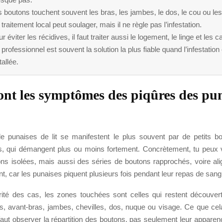
 boutons touchent souvent les bras, les jambes, le dos, le cou ou les
traitement local peut soulager, mais il ne règle pas l’infestation.
r éviter les récidives, il faut traiter aussi le logement, le linge et les 
professionnel est souvent la solution la plus fiable quand l’infestation
tallée.
ont les symptômes des piqûres des pu
e punaises de lit se manifestent le plus souvent par de petits b
és, qui démangent plus ou moins fortement. Concrètement, tu peux v
ons isolées, mais aussi des séries de boutons rapprochés, voire ali
nt, car les punaises piquent plusieurs fois pendant leur repas de sang
ité des cas, les zones touchées sont celles qui restent découver
s, avant-bras, jambes, chevilles, dos, nuque ou visage. Ce que ce
il faut observer la répartition des boutons, pas seulement leur appare