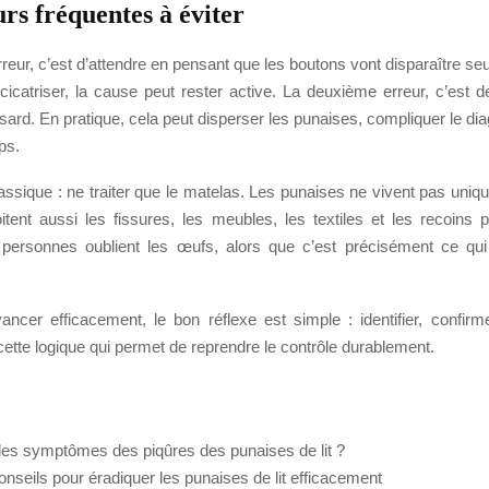
rs fréquentes à éviter
reur, c’est d’attendre en pensant que les boutons vont disparaître se
 cicatriser, la cause peut rester active. La deuxième erreur, c’est de
sard. En pratique, cela peut disperser les punaises, compliquer le diag
ps.
assique : ne traiter que le matelas. Les punaises ne vivent pas uni
loitent aussi les fissures, les meubles, les textiles et les recoins 
personnes oublient les œufs, alors que c’est précisément ce qui
ncer efficacement, le bon réflexe est simple : identifier, confirmer
t cette logique qui permet de reprendre le contrôle durablement.
les symptômes des piqûres des punaises de lit ?
nseils pour éradiquer les punaises de lit efficacement