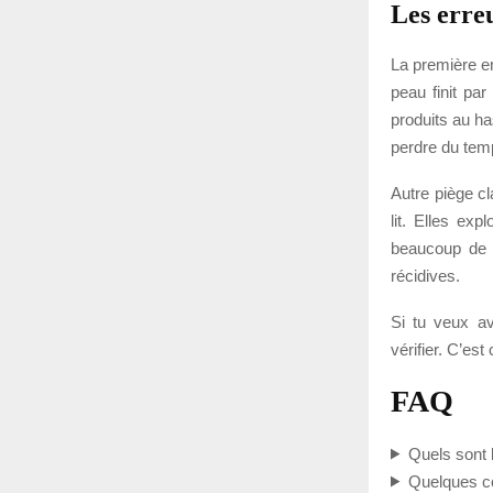
Les erreu
La première er
peau finit par
produits au ha
perdre du tem
Autre piège cl
lit. Elles exp
beaucoup de 
récidives.
Si tu veux ava
vérifier. C’es
FAQ
Quels sont 
Quelques co