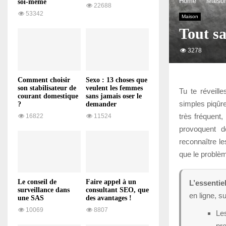
Home
Maiso
soi-même
22688
53342
Maison
Tout sa
3278
Comment choisir
Sexo : 13 choses que
son stabilisateur de
veulent les femmes
Tu te réveill
courant domestique
sans jamais oser le
simples piqûre
?
demander
très fréquent,
16822
11524
provoquent d
reconnaître le
que le problèm
Le conseil de
Faire appel à un
L’essentiel
surveillance dans
consultant SEO, que
en ligne, s
une SAS
des avantages !
10069
8807
Le
pr