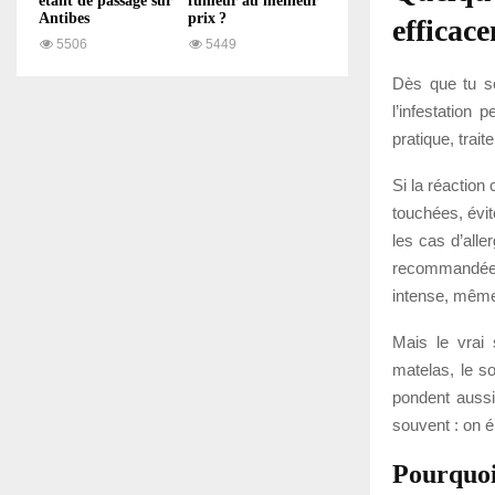
étant de passage sur
fumeur au meilleur
Antibes
prix ?
efficac
5506
5449
Dès que tu so
l’infestation
pratique, trait
Si la réaction
touchées, évi
les cas d’all
recommandée. 
intense, même
Mais le vrai 
matelas, le so
pondent aussi
souvent : on é
Pourquoi 