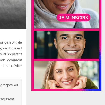
 si ce sont de
e, ce doute est
es au départ et
 voir comment
 surtout éviter
n grappes ou
éagissent