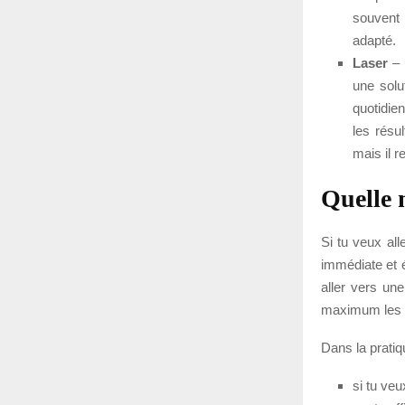
souvent 
adapté.
Laser
– 
une solu
quotidie
les résu
mais il r
Quelle 
Si tu veux all
immédiate et é
aller vers un
maximum les re
Dans la pratiq
si tu veu