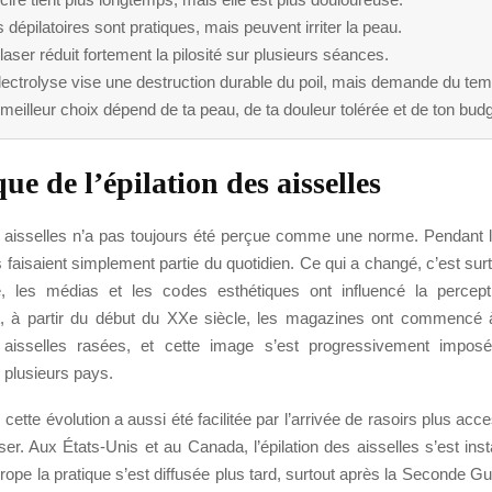
 dépilatoires sont pratiques, mais peuvent irriter la peau.
laser réduit fortement la pilosité sur plusieurs séances.
lectrolyse vise une destruction durable du poil, mais demande du te
meilleur choix dépend de ta peau, de ta douleur tolérée et de ton budg
ue de l’épilation des aisselles
es aisselles n’a pas toujours été perçue comme une norme. Pendant 
s faisaient simplement partie du quotidien. Ce qui a changé, c’est sur
, les médias et les codes esthétiques ont influencé la percept
, à partir du début du XXe siècle, les magazines ont commencé 
isselles rasées, et cette image s’est progressivement imp
 plusieurs pays.
 cette évolution a aussi été facilitée par l’arrivée de rasoirs plus acc
iser. Aux États-Unis et au Canada, l’épilation des aisselles s’est insta
rope la pratique s’est diffusée plus tard, surtout après la Seconde G