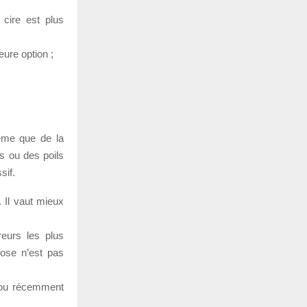
 cire est plus
eure option ;
ême que de la
ns ou des poils
sif.
. Il vaut mieux
eurs les plus
pose n’est pas
e ou récemment