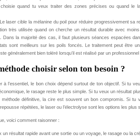
choisie quand tu veux traiter des zones précises ou quand le l
Le laser cible la mélanine du poil pour réduire progressivement sa r
tion très utilisée quand on cherche un résultat durable avec moins 
n. Dans la majorité des cas, il faut plusieurs séances espacées dan
ltats sont meilleurs sur les poils foncés. Le traitement peut être u
este généralement bien toléré lorsqu’il est réalisé par un professionne
méthode choisir selon ton besoin ?
er à l’essentiel, le bon choix dépend surtout de ton objectif. Si tu ve
conomique, le rasage reste le plus simple. Si tu veux un résultat pl
e méthode définitive, la cire est souvent un bon compromis. Si tu v
pousse répétées, le laser ou l’électrolyse sont les options les plus 
ue, voici comment raisonner :
x un résultat rapide avant une sortie ou un voyage, le rasage ou la cr