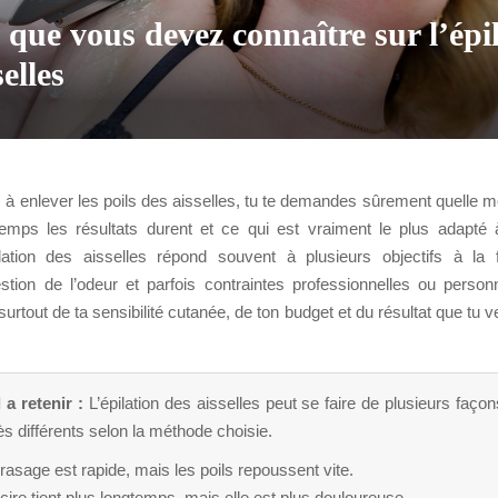
 que vous devez connaître sur l’épi
elles
 à enlever les poils des aisselles, tu te demandes sûrement quelle m
mps les résultats durent et ce qui est vraiment le plus adapté
pilation des aisselles répond souvent à plusieurs objectifs à la f
estion de l’odeur et parfois contraintes professionnelles ou person
urtout de ta sensibilité cutanée, de ton budget et du résultat que tu v
 a retenir :
L’épilation des aisselles peut se faire de plusieurs faço
rès différents selon la méthode choisie.
rasage est rapide, mais les poils repoussent vite.
cire tient plus longtemps, mais elle est plus douloureuse.