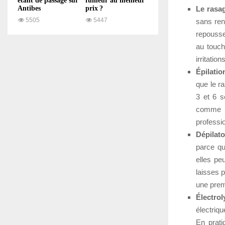
étant de passage sur
fumeur au meilleur
Le rasa
Antibes
prix ?
5505
5447
sans ren
repousse
au touche
irritatio
Épilation
que le r
3 et 6 s
comme l’
professio
Dépilato
parce qu
elles pe
laisses p
une premi
Électrol
électriq
En prati