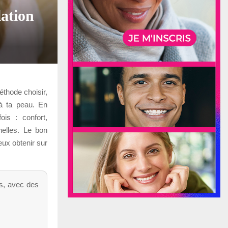
lation
éthode choisir,
 à ta peau. En
ois : confort,
nelles. Le bon
eux obtenir sur
ns, avec des