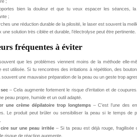
re ;
pportes bien la douleur et que tu veux espacer les séances, la
nte ;
rches une réduction durable de la pilosité, le laser est souvent la meill
x une solution très ciblée et durable, l’électrolyse peut être pertinente.
eurs fréquentes à éviter
souvent que les problèmes viennent moins de la méthode elle-m
e est utilisée. Si tu rencontres des irritations à répétition, des bouto
 a souvent une mauvaise préparation de la peau ou un geste trop agres
 sec
– Cela augmente fortement le risque d’irritation et de coupures
une peau propre, humide et un outil adapté.
er une crème dépilatoire trop longtemps
– C’est l’une des err
es. Le produit peut brûler ou sensibiliser la peau si le temps de 
.
 cire sur une peau irritée
– Si ta peau est déjà rouge, fragilisé
 le risque de réaction augmente.