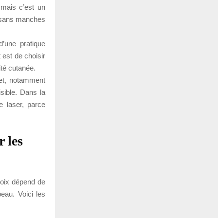
 mais c’est un
s sans manches
 d’une pratique
 est de choisir
ité cutanée.
et, notamment
sible. Dans la
e laser, parce
 les
hoix dépend de
peau. Voici les