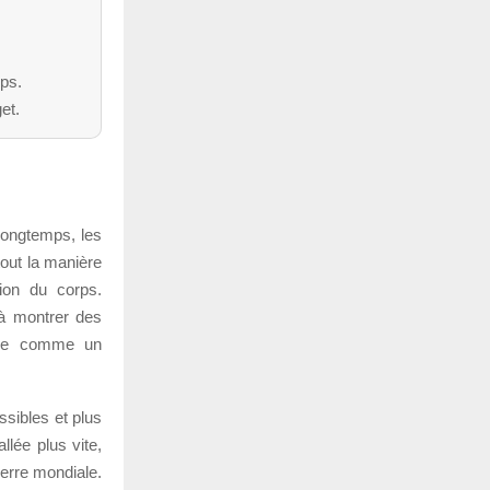
mps.
et.
longtemps, les
tout la manière
ion du corps.
à montrer des
osée comme un
essibles et plus
llée plus vite,
uerre mondiale.