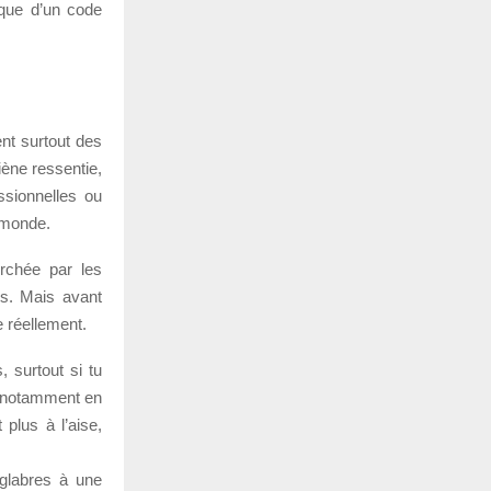
” que d’un code
ent surtout des
iène ressentie,
ssionnelles ou
e monde.
rchée par les
és. Mais avant
e réellement.
, surtout si tu
, notamment en
 plus à l’aise,
glabres à une