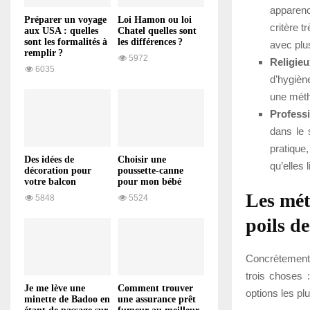
apparenc
Préparer un voyage
Loi Hamon ou loi
critère 
aux USA : quelles
Chatel quelles sont
sont les formalités à
les différences ?
avec plus
remplir ?
5972
Religieu
6035
d’hygiène
une méth
Profess
dans le 
pratique
Des idées de
Choisir une
qu’elles 
décoration pour
poussette-canne
votre balcon
pour mon bébé
Les mét
5848
5524
poils de
Concrètement,
trois choses :
Je me lève une
Comment trouver
options les plu
minette de Badoo en
une assurance prêt