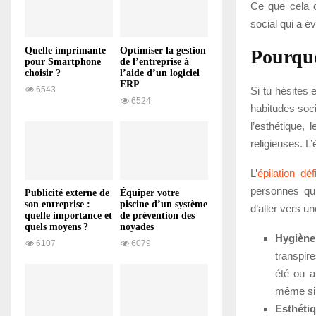
Ce que cela ch
social qui a é
Quelle imprimante
Optimiser la gestion
Pourquoi
pour Smartphone
de l’entreprise à
choisir ?
l’aide d’un logiciel
ERP
Si tu hésites 
6543
6524
habitudes soci
l’esthétique,
religieuses. L
L’
épilation dé
personnes qui
Publicité externe de
Équiper votre
son entreprise :
piscine d’un système
d’aller vers u
quelle importance et
de prévention des
quels moyens ?
noyades
Hygiène
6107
6079
transpir
été ou ap
même si 
Esthéti