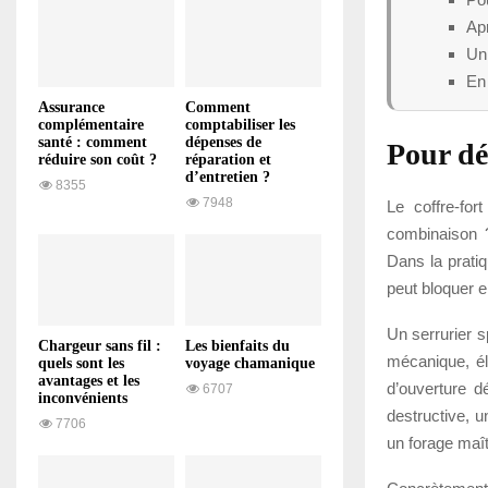
Apr
Un 
En 
Assurance
Comment
complémentaire
comptabiliser les
santé : comment
dépenses de
Pour dé
réduire son coût ?
réparation et
d’entretien ?
8355
7948
Le coffre-for
combinaison ?
Dans la pratiq
peut bloquer e
Un serrurier s
Chargeur sans fil :
Les bienfaits du
mécanique, él
quels sont les
voyage chamanique
avantages et les
d’ouverture d
6707
inconvénients
destructive, u
7706
un forage maî