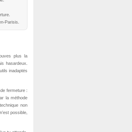
rture.
n-Parisis.
rouves plus la
ais hasardeux.
utils inadaptés
 de fermeture :
car la méthode
 technique non
n’est possible,