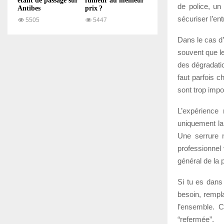
étant de passage sur
fumeur au meilleur
de police, un 
Antibes
prix ?
sécuriser l’ent
5505
5447
Dans le cas d’
souvent que le
des dégradatio
faut parfois c
sont trop impo
L’expérience 
uniquement la 
Une serrure 
professionnel 
général de la p
Si tu es dans 
besoin, rempl
l’ensemble. 
“refermée”.