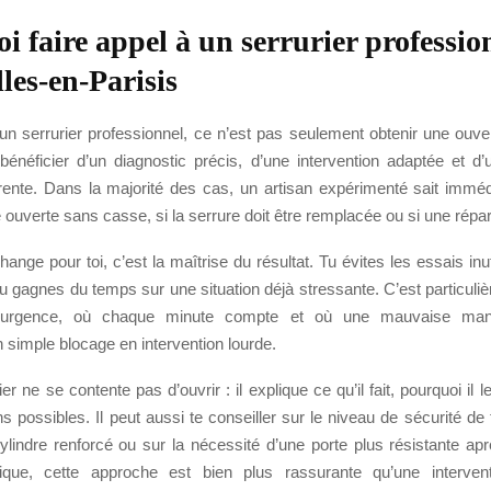
i faire appel à un serrurier professio
les-en-Parisis
un serrurier professionnel, ce n’est pas seulement obtenir une ouve
 bénéficier d’un diagnostic précis, d’une intervention adaptée et d
rente. Dans la majorité des cas, un artisan expérimenté sait imméd
e ouverte sans casse, si la serrure doit être remplacée ou si une répara
ange pour toi, c’est la maîtrise du résultat. Tu évites les essais inuti
tu gagnes du temps sur une situation déjà stressante. C’est particuli
’urgence, où chaque minute compte et où une mauvaise manip
 simple blocage en intervention lourde.
r ne se contente pas d’ouvrir : il explique ce qu’il fait, pourquoi il le
ns possibles. Il peut aussi te conseiller sur le niveau de sécurité de 
 cylindre renforcé ou sur la nécessité d’une porte plus résistante apr
ique, cette approche est bien plus rassurante qu’une interven