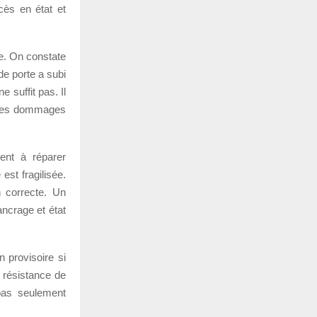
ccès en état et
re. On constate
de porte a subi
 suffit pas. Il
si les dommages
hent à réparer
est fragilisée.
 correcte. Un
ancrage et état
n provisoire si
 résistance de
pas seulement