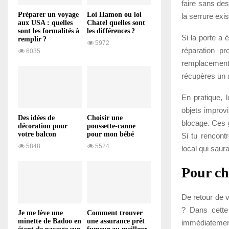
faire sans des
Préparer un voyage
Loi Hamon ou loi
la serrure exi
aux USA : quelles
Chatel quelles sont
sont les formalités à
les différences ?
Si la porte a 
remplir ?
5972
réparation pr
6035
remplacement 
récupères un a
En pratique, 
objets improvi
Des idées de
Choisir une
blocage. Ces g
décoration pour
poussette-canne
votre balcon
pour mon bébé
Si tu rencontr
5848
5524
local qui saur
Pour ch
De retour de 
? Dans cette 
Je me lève une
Comment trouver
minette de Badoo en
une assurance prêt
immédiatement