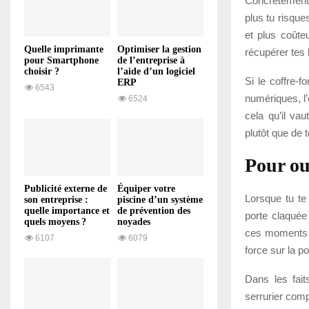
Concrètement, 
plus tu risqu
et plus coûteu
Quelle imprimante
Optimiser la gestion
récupérer tes 
pour Smartphone
de l’entreprise à
choisir ?
l’aide d’un logiciel
Si le coffre-f
ERP
6543
numériques, l’
6524
cela qu’il va
plutôt que de 
Pour ou
Publicité externe de
Équiper votre
Lorsque tu te
son entreprise :
piscine d’un système
quelle importance et
de prévention des
porte claquée
quels moyens ?
noyades
ces moments de
6107
6079
force sur la p
Dans les fait
serrurier comp