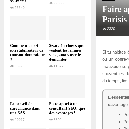
soi-même
22685
Faire a
53340
Parisis
2320
Comment choisir
Sexo : 13 choses que
son stabilisateur de
veulent les femmes
Si tu habites 
courant domestique
sans jamais oser le
ou un coffre-f
?
demander
mauvaise surp
16821
11522
souvent les dé
du temps, limi
L’essentie
Le conseil de
Faire appel à un
davantage l
surveillance dans
consultant SEO, que
une SAS
des avantages !
Pou
10067
8805
Po
Pou