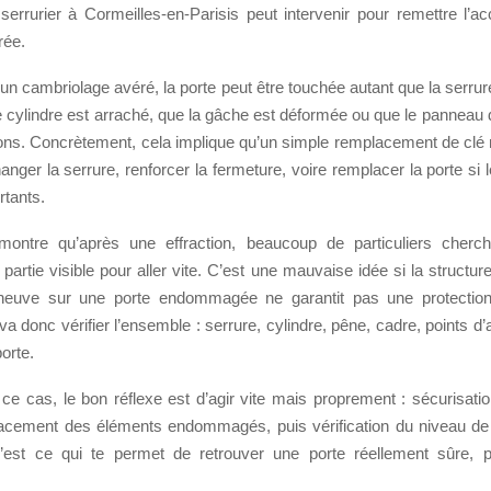
serrurier à Cormeilles-en-Parisis peut intervenir pour remettre l’a
rée.
un cambriolage avéré, la porte peut être touchée autant que la serru
 cylindre est arraché, que la gâche est déformée ou que le panneau 
ns. Concrètement, cela implique qu’un simple remplacement de clé ne
hanger la serrure, renforcer la fermeture, voire remplacer la porte 
rtants.
montre qu’après une effraction, beaucoup de particuliers cherc
partie visible pour aller vite. C’est une mauvaise idée si la structure 
neuve sur une porte endommagée ne garantit pas une protection
va donc vérifier l’ensemble : serrure, cylindre, pêne, cadre, points d’
orte.
ce cas, le bon réflexe est d’agir vite mais proprement : sécurisatio
acement des éléments endommagés, puis vérification du niveau de
C’est ce qui te permet de retrouver une porte réellement sûre, 