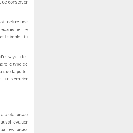
nt de conserver
oit inclure une
 mécanisme, le
st simple : tu
 d’essayer des
ndre le type de
nt de la porte.
nt un serrurier
e a été forcée
 aussi évaluer
par les forces