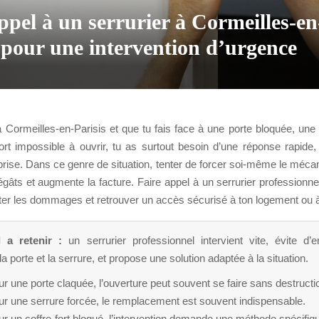
ppel à un serrurier à Cormeilles-en
 pour une intervention d’urgence
à Cormeilles-en-Parisis et que tu fais face à une porte bloquée, une
ort impossible à ouvrir, tu as surtout besoin d’une réponse rapide,
rise. Dans ce genre de situation, tenter de forcer soi-même le méc
gâts et augmente la facture. Faire appel à un serrurier professionne
ter les dommages et retrouver un accès sécurisé à ton logement ou à
l a retenir :
un serrurier professionnel intervient vite, évite d
a porte et la serrure, et propose une solution adaptée à la situation.
r une porte claquée, l’ouverture peut souvent se faire sans destructi
ur une serrure forcée, le remplacement est souvent indispensable.
r un coffre-fort bloqué, l’intervention demande une méthode spécifiq