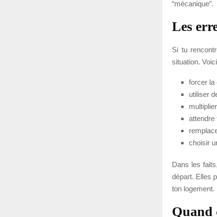
“mécanique”.
Les err
Si tu rencont
situation. Voic
forcer la
utiliser 
multiplie
attendre 
remplacer
choisir u
Dans les faits
départ. Elles 
ton logement.
Quand c