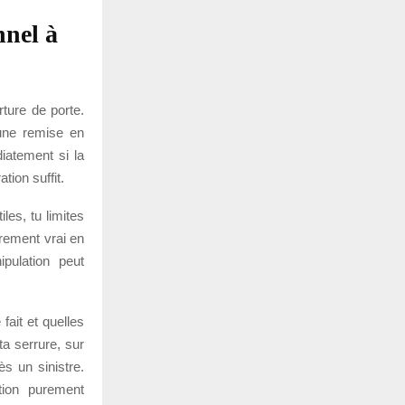
nnel à
rture de porte.
’une remise en
iatement si la
tion suffit.
les, tu limites
èrement vrai en
ulation peut
 fait et quelles
ta serrure, sur
ès un sinistre.
tion purement