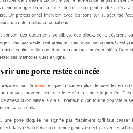
si tu es dans cette situation, le bon réflexe est de ne pas insister. P
es d’endommager le mécanisme interne, ce qui peut rendre la réparati
se. Un professionnel intervient avec les bons outils, sécurise l’ac
biens dans de meilleures conditions.
ort contient des documents sensibles, des bijoux, de la trésorerie 
enjeu n’est pas seulement pratique : il est aussi sécuritaire. C’est p
ut mieux confier cette ouverture à un artisan expérimenté à Cormeil
tester des méthodes vues en ligne.
vrir une porte restée coincée
 prépares pour le
travail
et que tu dois en plus déposer les enfants 
 au mauvais moment peut vite faire dérailler toute ta journée. C’es
 stress qu’on laisse la clé à l’intérieur, qu’on tourne trop vite la s
oignée sans résultat.
s, une porte bloquée ne signifie pas forcément qu’il faut casser 
étent dans le Val-d’Oise commence généralement par vérifier si l’ou