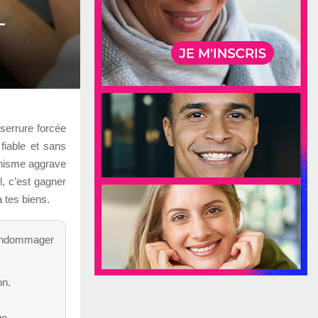
-
 serrure forcée
 fiable et sans
anisme aggrave
l, c’est gagner
 tes biens.
’endommager
on.
ue.