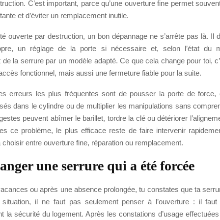
truction. C’est important, parce qu’une ouverture fine permet souve
stante et d’éviter un remplacement inutile.
été ouverte par destruction, un bon dépannage ne s’arrête pas là. Il d
opre, un réglage de la porte si nécessaire et, selon l’état du
de la serrure par un modèle adapté. Ce que cela change pour toi, c’e
ccès fonctionnel, mais aussi une fermeture fiable pour la suite.
les erreurs les plus fréquentes sont de pousser la porte de force,
sés dans le cylindre ou de multiplier les manipulations sans compre
estes peuvent abîmer le barillet, tordre la clé ou détériorer l’aligneme
es ce problème, le plus efficace reste de faire intervenir rapideme
a choisir entre ouverture fine, réparation ou remplacement.
anger une serrure qui a été forcée
vacances ou après une absence prolongée, tu constates que ta serrur
situation, il ne faut pas seulement penser à l’ouverture : il faut
 la sécurité du logement. Après les constations d’usage effectuées 