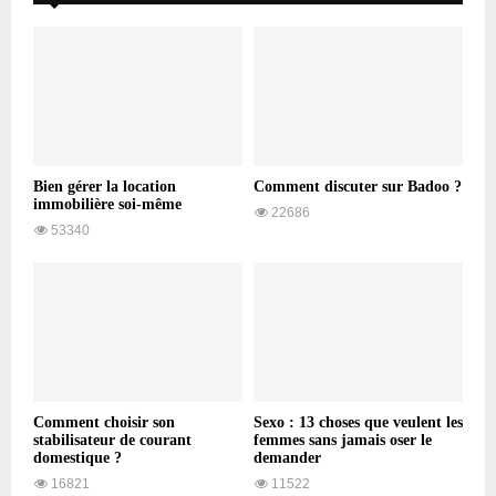
Bien gérer la location
Comment discuter sur Badoo ?
immobilière soi-même
22686
53340
Comment choisir son
Sexo : 13 choses que veulent les
stabilisateur de courant
femmes sans jamais oser le
domestique ?
demander
16821
11522