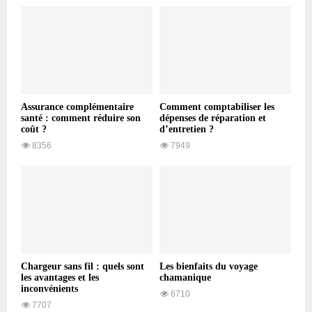
Assurance complémentaire
Comment comptabiliser les
santé : comment réduire son
dépenses de réparation et
coût ?
d’entretien ?
8356
7949
Chargeur sans fil : quels sont
Les bienfaits du voyage
les avantages et les
chamanique
inconvénients
6710
7707