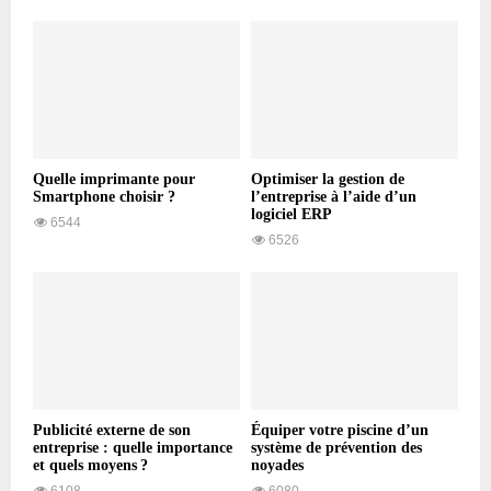
Quelle imprimante pour
Optimiser la gestion de
Smartphone choisir ?
l’entreprise à l’aide d’un
logiciel ERP
6544
6526
Publicité externe de son
Équiper votre piscine d’un
entreprise : quelle importance
système de prévention des
et quels moyens ?
noyades
6108
6080