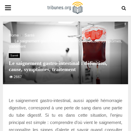
PRIMARY
MENU
Home
Santé
Le saignement gastro-intestinal : définition, cause, symptômes,
traitement
Santé
Le saignement gastro-intestinal : définition,
cause, symptômes, traitement
2667
Le saignement gastro-intestinal, aussi appelé hémorragie
digestive, correspond à une perte de sang dans une partie
du tube digestif. Si tu es dans cette situation, l’enjeu
principal est simple : comprendre d’où vient le saignement,
reconnaître les signes d’alerte et savoir quand consulter