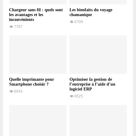
Chargeur sans fil : quels sont
Les bienfaits du voyage
les avantages et les
chamanique
inconvénients
6709
7707
Quelle imprimante pour
Optimiser la gestion de
Smartphone choisir ?
l’entreprise à l’aide d’un
logiciel ERP
6543
6525