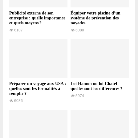
Publicité externe de son
Équiper votre piscine d’un
entreprise : quelle importance
système de prévention des
et quels moyens ?
noyades
6107
6080
Préparer un voyage aux USA :
Loi Hamon ou loi Chatel
quelles sont les formalités à
quelles sont les différences ?
remplir ?
5974
6036