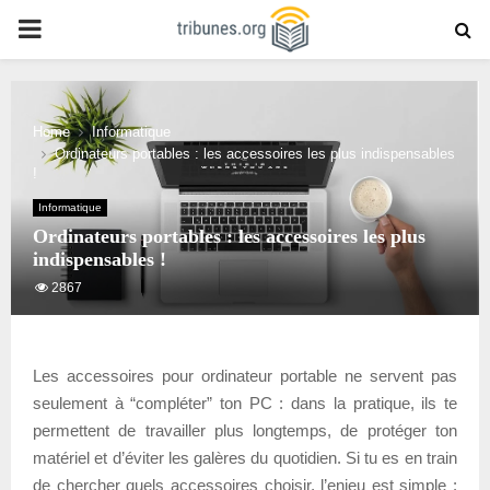
PRIMARY
MENU
Home
Informatique
Ordinateurs portables : les accessoires les plus indispensables
!
Informatique
Ordinateurs portables : les accessoires les plus
indispensables !
2867
Les accessoires pour ordinateur portable ne servent pas
seulement à “compléter” ton PC : dans la pratique, ils te
permettent de travailler plus longtemps, de protéger ton
matériel et d’éviter les galères du quotidien. Si tu es en train
de chercher quels accessoires choisir, l’enjeu est simple :