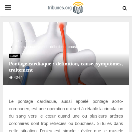
PRIMARY
MENU
Home
Santé
Pontage cardiaque : définition, cause, symptômes, traitement
Santé
Pontage cardiaque : définition, cause, symptômes,
traitement
4347
Le pontage cardiaque, aussi appelé pontage aorto-
coronarien, est une opération qui sert à rétablir la circulation
du sang vers le cœur quand une ou plusieurs artères
coronaires sont trop rétrécies ou bouchées. Si tu es dans
cette situation, l’enjeu est simple : éviter que le muscle