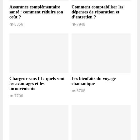
Assurance complémentaire
Comment comptabiliser les
santé : comment réduire son
dépenses de réparation et
coût ?
d’entretien ?
8356
7948
Chargeur sans fil : quels sont
Les bienfaits du voyage
les avantages et les
chamanique
inconvénients
6708
7706