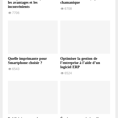
les avantages et les
chamanique
inconvénients
6708
7706
Quelle imprimante pour
Optimiser la gestion de
Smartphone choisir ?
l’entreprise à l’aide d’un
logiciel ERP
6543
6524