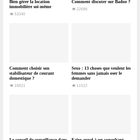
Bien gérer la location
Comment discuter sur Badoo ?
immobilière soi-même
22686
53340
Comment choisir son
Sexo : 13 choses que veulent les
stabilisateur de courant
femmes sans jamais oser le
domestique ?
demander
16821
11522
Le conseil de surveillance dans
Faire appel à un consultant