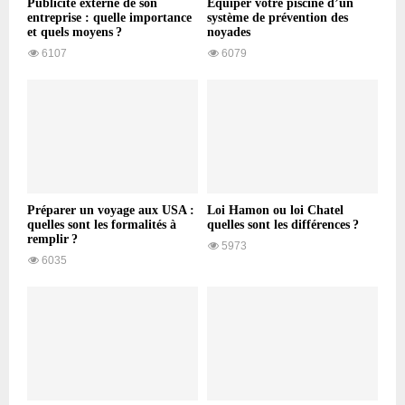
Publicité externe de son
Équiper votre piscine d’un
entreprise : quelle importance
système de prévention des
et quels moyens ?
noyades
6107
6079
Préparer un voyage aux USA :
Loi Hamon ou loi Chatel
quelles sont les formalités à
quelles sont les différences ?
remplir ?
5973
6035