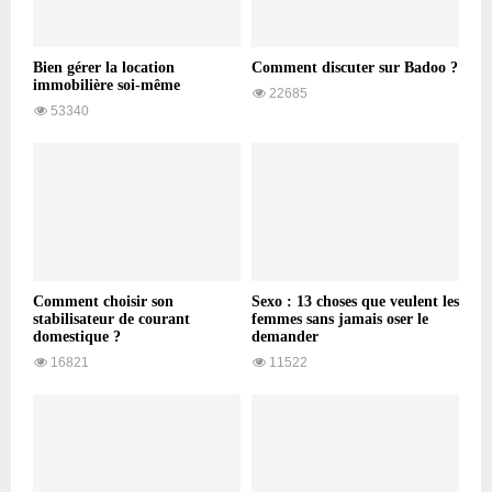
Bien gérer la location
Comment discuter sur Badoo ?
immobilière soi-même
22685
53340
Comment choisir son
Sexo : 13 choses que veulent les
stabilisateur de courant
femmes sans jamais oser le
domestique ?
demander
16821
11522