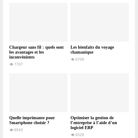
Chargeur sans fil : quels sont
Les bienfaits du voyage
les avantages et les
chamanique
inconvénients
6709
7707
Quelle imprimante pour
Optimiser la gestion de
Smartphone choisir ?
l’entreprise à l’aide d’un
logiciel ERP
6543
6526