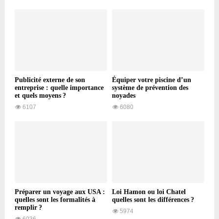
Publicité externe de son
Équiper votre piscine d’un
entreprise : quelle importance
système de prévention des
et quels moyens ?
noyades
6107
6080
Préparer un voyage aux USA :
Loi Hamon ou loi Chatel
quelles sont les formalités à
quelles sont les différences ?
remplir ?
5974
6036