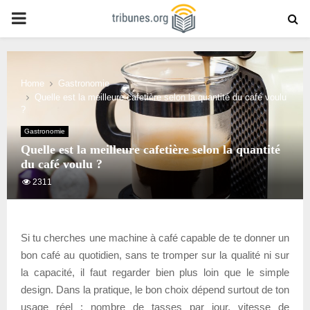
PRIMARY
MENU
Home
Gastronomie
Quelle est la meilleure cafetière selon la quantité du café voulu
?
Gastronomie
Quelle est la meilleure cafetière selon la quantité
du café voulu ?
2311
Si tu cherches une machine à café capable de te donner un
bon café au quotidien, sans te tromper sur la qualité ni sur
la capacité, il faut regarder bien plus loin que le simple
design. Dans la pratique, le bon choix dépend surtout de ton
usage réel : nombre de tasses par jour, vitesse de