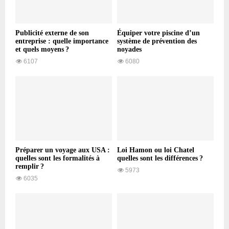
Publicité externe de son
Équiper votre piscine d’un
entreprise : quelle importance
système de prévention des
et quels moyens ?
noyades
6107
6080
Préparer un voyage aux USA :
Loi Hamon ou loi Chatel
quelles sont les formalités à
quelles sont les différences ?
remplir ?
5973
6035