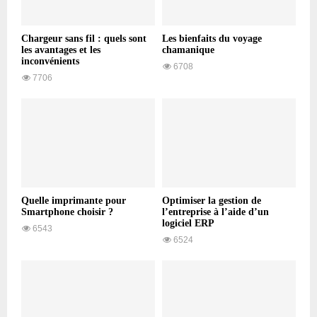
Chargeur sans fil : quels sont
Les bienfaits du voyage
les avantages et les
chamanique
inconvénients
6708
7706
Quelle imprimante pour
Optimiser la gestion de
Smartphone choisir ?
l’entreprise à l’aide d’un
logiciel ERP
6543
6524