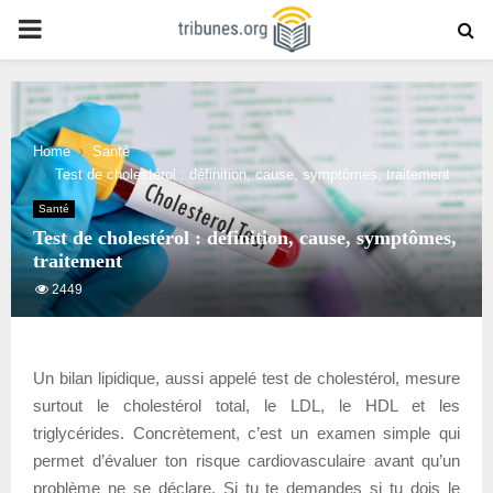
PRIMARY
MENU
Home
Santé
Test de cholestérol : définition, cause, symptômes, traitement
Santé
Test de cholestérol : définition, cause, symptômes,
traitement
2449
Un bilan lipidique, aussi appelé test de cholestérol, mesure
surtout le cholestérol total, le LDL, le HDL et les
triglycérides. Concrètement, c’est un examen simple qui
permet d’évaluer ton risque cardiovasculaire avant qu’un
problème ne se déclare. Si tu te demandes si tu dois le