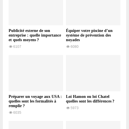
Publicité externe de son
Équiper votre piscine d’un
entreprise : quelle importance
système de prévention des
et quels moyens ?
noyades
6107
6080
Préparer un voyage aux USA :
Loi Hamon ou loi Chatel
quelles sont les formalités à
quelles sont les différences ?
remplir ?
5973
6035