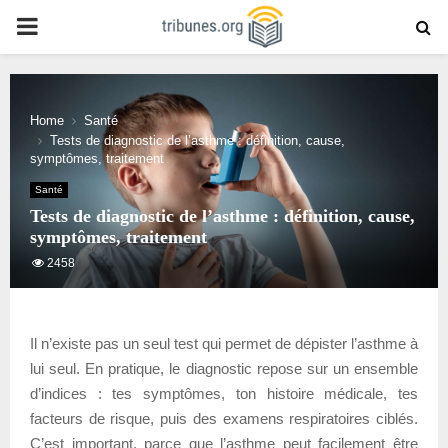
PRIMARY
MENU
Home
Santé
Tests de diagnostic de l’asthme : définition, cause,
symptômes, traitement
Santé
Tests de diagnostic de l’asthme : définition, cause,
symptômes, traitement
2458
Il n’existe pas un seul test qui permet de dépister l’asthme à
lui seul. En pratique, le diagnostic repose sur un ensemble
d’indices : tes symptômes, ton histoire médicale, tes
facteurs de risque, puis des examens respiratoires ciblés.
C’est important, parce que l’asthme peut facilement être