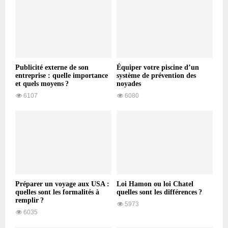
Publicité externe de son
Équiper votre piscine d’un
entreprise : quelle importance
système de prévention des
et quels moyens ?
noyades
6107
6080
Préparer un voyage aux USA :
Loi Hamon ou loi Chatel
quelles sont les formalités à
quelles sont les différences ?
remplir ?
5973
6035