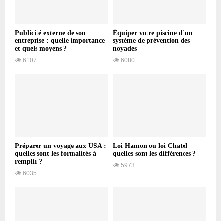
Publicité externe de son
Équiper votre piscine d’un
entreprise : quelle importance
système de prévention des
et quels moyens ?
noyades
6107
6080
Préparer un voyage aux USA :
Loi Hamon ou loi Chatel
quelles sont les formalités à
quelles sont les différences ?
remplir ?
5973
6035