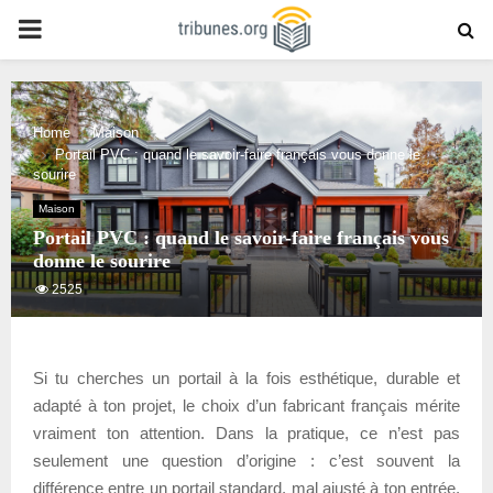
PRIMARY
MENU
Home
Maison
Portail PVC : quand le savoir-faire français vous donne le
sourire
Maison
Portail PVC : quand le savoir-faire français vous
donne le sourire
2525
Si tu cherches un portail à la fois esthétique, durable et
adapté à ton projet, le choix d’un fabricant français mérite
vraiment ton attention. Dans la pratique, ce n’est pas
seulement une question d’origine : c’est souvent la
différence entre un portail standard, mal ajusté à ton entrée,