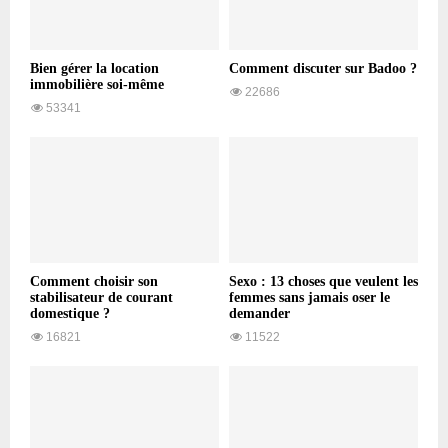
Bien gérer la location
Comment discuter sur Badoo ?
immobilière soi-même
22686
53341
Comment choisir son
Sexo : 13 choses que veulent les
stabilisateur de courant
femmes sans jamais oser le
domestique ?
demander
16821
11522