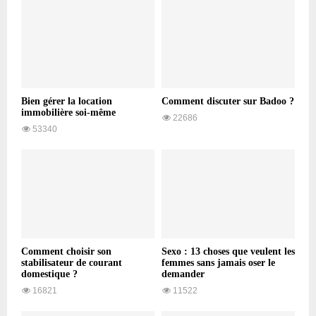
Bien gérer la location
Comment discuter sur Badoo ?
immobilière soi-même
22686
53340
Comment choisir son
Sexo : 13 choses que veulent les
stabilisateur de courant
femmes sans jamais oser le
domestique ?
demander
16821
11522