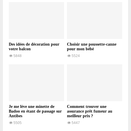
Des idées de décoration pour
Choisir une poussette-canne
votre balcon
pour mon bébé
5848
5524
Je me lève une minette de
Comment trouver une
Badoo en étant de passage sur
assurance prêt fumeur au
Antibes
meilleur prix ?
5505
5447