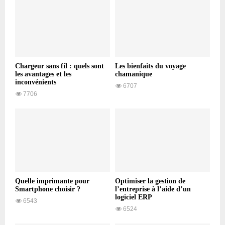
Chargeur sans fil : quels sont
Les bienfaits du voyage
les avantages et les
chamanique
inconvénients
6707
7706
Quelle imprimante pour
Optimiser la gestion de
Smartphone choisir ?
l’entreprise à l’aide d’un
logiciel ERP
6543
6524