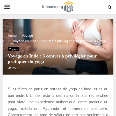
PRIMARY
MENU
Home
Voyage
Voyage en Inde : 3 centres à privilégier pour pratiquer du yoga
Voyage
Voyage en Inde : 3 centres à privilégier pour
pratiquer du yoga
2505
Si tu rêves de partir en retraite de yoga en Inde, tu es au
bon endroit. L’Inde reste la destination la plus recherchée
pour vivre une expérience authentique, entre pratique du
yoga, méditation, Ayurveda et immersion spirituelle.
Concrètement, ce type de séjour ne sert pas seulement à