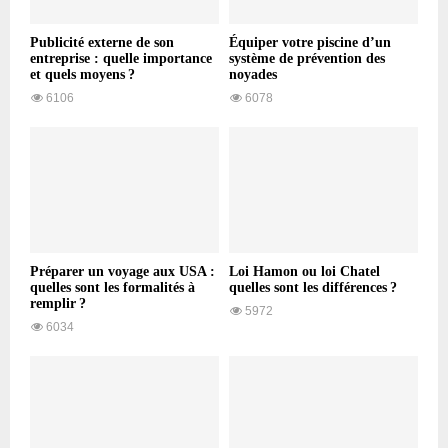
Publicité externe de son
Équiper votre piscine d’un
entreprise : quelle importance
système de prévention des
et quels moyens ?
noyades
6106
6078
Préparer un voyage aux USA :
Loi Hamon ou loi Chatel
quelles sont les formalités à
quelles sont les différences ?
remplir ?
5972
6034