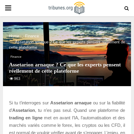
PRIMARY
MENU
Home
Finance
Assetarion arnaque ? Ce que les experts pensent réellement de
cette plateforme
Finance
Assetarion arnaque ? Ce que les experts pensent
réellement de cette plateforme
963
Si tu t’interroges sur
Assetarion arnaque
ou sur la fiabilité
d’
Assetarion
, tu n’es pas seul. Quand une plateforme de
trading en ligne
met en avant l’IA, l’automatisation et des
marchés variés comme le forex, les cryptos ou les CFD, il
est normal de vouloir vérifier avant de s’engager. L’enjeu, en