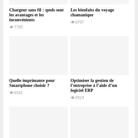
Chargeur sans fil : quels sont
Les bienfaits du voyage
les avantages et les
chamanique
inconvénients
6707
7705
Quelle imprimante pour
Optimiser la gestion de
Smartphone choisir ?
l’entreprise à l’aide d’un
logiciel ERP
6542
6523