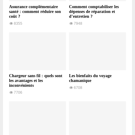
Assurance complémentaire
Comment comptabiliser les
santé : comment réduire son
dépenses de réparation et
coût ?
d’entretien ?
8355
7948
Chargeur sans fil : quels sont
Les bienfaits du voyage
les avantages et les
chamanique
inconvénients
6708
7706