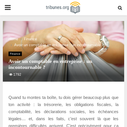
PRIMARY
MENU
Home
Finance
Avoir un comptable en entreprise : un incontournable ?
Finance
Avoir un comptable en entreprise : un
incontournable ?
1792
Quand tu montes ta boîte, tu dois gérer beaucoup plus que
ton activité : la trésorerie, les obligations fiscales, la
comptabilité, les déclarations sociales, les échéances
légales… et, dans les faits, c’est souvent là que les
premières difficultés arrivent. C’est précisément pour ça