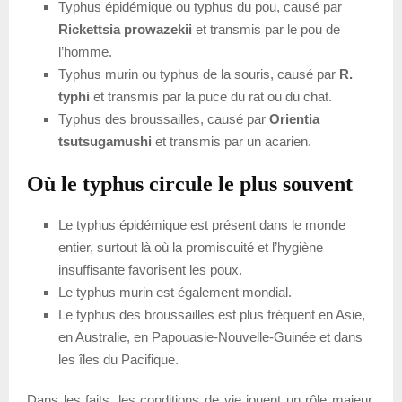
Typhus épidémique ou typhus du pou, causé par
Rickettsia prowazekii
et transmis par le pou de
l’homme.
Typhus murin ou typhus de la souris, causé par
R.
typhi
et transmis par la puce du rat ou du chat.
Typhus des broussailles, causé par
Orientia
tsutsugamushi
et transmis par un acarien.
Où le typhus circule le plus souvent
Le typhus épidémique est présent dans le monde
entier, surtout là où la promiscuité et l’hygiène
insuffisante favorisent les poux.
Le typhus murin est également mondial.
Le typhus des broussailles est plus fréquent en Asie,
en Australie, en Papouasie-Nouvelle-Guinée et dans
les îles du Pacifique.
Dans les faits, les conditions de vie jouent un rôle majeur.