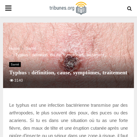
PRIMARY
MENU
Home
Santé
Typhus : définition, cause, symptômes, traitement
Santé
Typhus : définition, cause, symptômes, traitement
3140
Le typhus est une infection bactérienne transmise par des
arthropodes, le plus souvent des poux, des puces ou des
acariens. Si tu es dans une situation où tu as une forte
fièvre, des maux de tête et une éruption cutanée après une
piqûre d’insecte ou un séjour dans une zone à risque, il faut