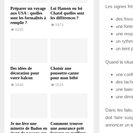
Les signes fré
Préparer un voyage
Loi Hamon ou loi
aux USA : quelles
Chatel quelles sont
sont les formalités à
les différences ?
des friss
remplir ?
5973
une forte
6035
une respi
un rythm
un teint 
Quand la situa
Des idées de
Choisir une
décoration pour
poussette-canne
une conf
votre balcon
pour mon bébé
des tach
5848
5524
une baiss
une dimi
Dans les faits
doit faire su
Je me lève une
Comment trouver
annoncer un
c
minette de Badoo en
une assurance prêt