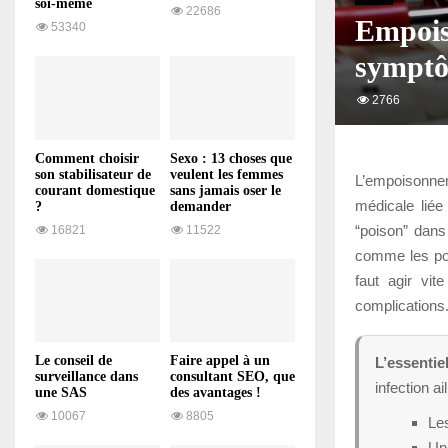
soi-même
22686
Empois
53340
symptô
2766
Comment choisir
Sexo : 13 choses que
son stabilisateur de
veulent les femmes
L’empoisonnem
courant domestique
sans jamais oser le
médicale liée
?
demander
“poison” dans
16821
11522
comme les poum
faut agir vit
complications
Le conseil de
Faire appel à un
L’essentiel
surveillance dans
consultant SEO, que
infection ai
une SAS
des avantages !
10067
8805
Les
Une