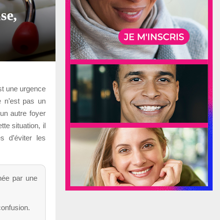
se,
st une urgence
e n’est pas un
un autre foyer
e situation, il
s d’éviter les
hée par une
 confusion.