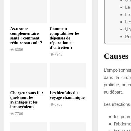
Le
Le 
Les
Une
Assurance
Comment
complémentaire
comptabiliser les
Pré
santé : comment
dépenses de
réduire son coût ?
réparation et
d’entretien ?
8356
Causes
7948
L’empoisonnem
dans la circu
pratique, on c
au départ.
Chargeur sans fil :
Les bienfaits du
quels sont les
voyage chamanique
avantages et les
Les infection
6708
inconvénients
7706
les poum
l’abdome