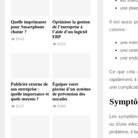
les voies
une plaie
Il est aussi 
Quelle imprimante
Optimiser la gestion
pour Smartphone
de l’entreprise à
comme :
choisir ?
l’aide d’un logiciel
ERP
6543
une méni
6524
une ostéo
une endoc
Ce que cela c
rapidement, il
Publicité externe de
Équiper votre
une complicati
son entreprise :
piscine d’un système
quelle importance et
de prévention des
Symptô
quels moyens ?
noyades
6107
6080
Les symptôme
ou d’une infec
problème, il f