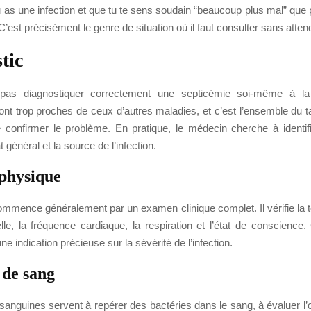
 tu as une infection et que tu te sens soudain “beaucoup plus mal” que 
 C’est précisément le genre de situation où il faut consulter sans atten
tic
as diagnostiquer correctement une septicémie soi-même à l
t trop proches de ceux d’autres maladies, et c’est l’ensemble du ta
 confirmer le problème. En pratique, le médecin cherche à identifie
at général et la source de l’infection.
physique
mmence généralement par un examen clinique complet. Il vérifie la t
elle, la fréquence cardiaque, la respiration et l’état de conscienc
ne indication précieuse sur la sévérité de l’infection.
 de sang
anguines servent à repérer des bactéries dans le sang, à évaluer l’