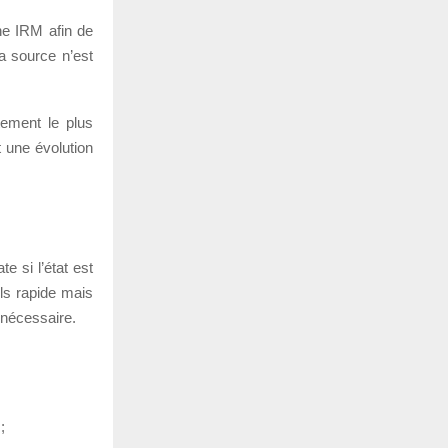
ne IRM afin de
a source n’est
itement le plus
t une évolution
e si l’état est
ls rapide mais
e nécessaire.
;