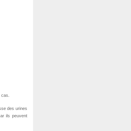
 cas.
isse des urines
ar ils peuvent