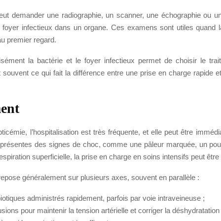
ut demander une radiographie, un scanner, une échographie ou u
 foyer infectieux dans un organe. Ces examens sont utiles quand l
au premier regard.
cisément la bactérie et le foyer infectieux permet de choisir le tra
t souvent ce qui fait la différence entre une prise en charge rapide e
ent
icémie, l’hospitalisation est très fréquente, et elle peut être immédiat
tu présentes des signes de choc, comme une pâleur marquée, un pou
espiration superficielle, la prise en charge en soins intensifs peut êtr
repose généralement sur plusieurs axes, souvent en parallèle :
iotiques administrés rapidement, parfois par voie intraveineuse ;
sions pour maintenir la tension artérielle et corriger la déshydratation 