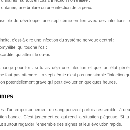
 urinaires, surtout en cas d’infection non traitée ;
 cutanée, une brûlure ou une infection de la peau.
possible de développer une septicémie en lien avec des infections p
ngite, c’est-à-dire une infection du système nerveux central ;
myélite, qui touche l’os ;
ardite, qui atteint le cœur.
hange pour toi : si tu as déjà une infection et que ton état géné
 ne faut pas attendre. La septicémie n’est pas une simple “infection qui 
on potentiellement grave qui peut évoluer en quelques heures.
mes
s d’un empoisonnement du sang peuvent parfois ressembler à ceux
tion banale. C’est justement ce qui rend la situation piégeuse. Si t
aut surtout regarder l’ensemble des signes et leur évolution rapide.