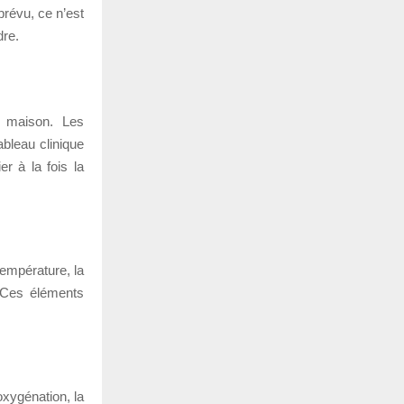
prévu, ce n’est
dre.
a maison. Les
bleau clinique
r à la fois la
empérature, la
e. Ces éléments
oxygénation, la