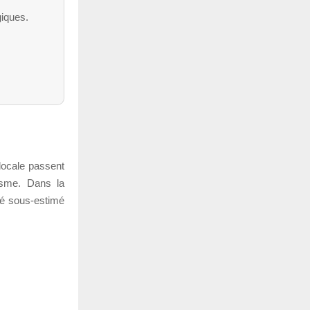
iques.
locale passent
nisme. Dans la
été sous-estimé