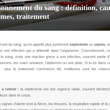
onnement du sang : définition, cau
mes, traitement
ent du sang, qu’on appelle plus justement
septicémie
ou
sepsis
, e
 à une infection qui a débordé dans l’organisme. Concrètement, c
 le sang, mais une réaction grave à une infection, souvent partie d’
ons, les voies urinaires, l’abdomen ou une plaie. Si tu es dans cett
e : plus le traitement commence tôt, meilleures sont les chance
.
 a retenir :
la septicémie est une urgence vitale, souvent déclenc
lleurs dans le corps.
 signes d’alerte sont la fièvre, les frissons, la respiration rapide et la
 infection urinaire, pulmonaire ou abdominale peut en être la cause.