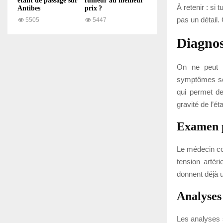
étant de passage sur
fumeur au meilleur
À retenir : si
Antibes
prix ?
pas un détail.
5505
5447
Diagnos
On ne peut p
symptômes son
qui permet de
gravité de l’ét
Examen 
Le médecin co
tension artéri
donnent déjà u
Analyses
Les analyses s