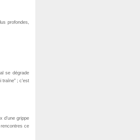
lus profondes,
ral se dégrade
traîne” ; c’est
 d’une grippe
u rencontres ce