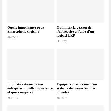
Quelle imprimante pour
Optimiser la gestion de
Smartphone choisir ?
l’entreprise à l’aide d’un
logiciel ERP
6543
6524
Publicité externe de son
Équiper votre piscine d’un
entreprise : quelle importance
système de prévention des
et quels moyens ?
noyades
6107
6079