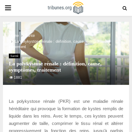
PRIMARY
MENU
Home
Santé
La polykystose rénale : définition, cause, symptômes,
traitement
Santé
La polykystose rénale : définition, cause,
symptômes, traitement
1881
La polykystose rénale (PKR) est une maladie rénale
héréditaire qui provoque la formation de kystes remplis de
liquide dans les reins. Avec le temps, ces kystes peuvent
augmenter de taille, comprimer le tissu rénal et altérer
progressivement la fonction des reins, jusqu’à parfois