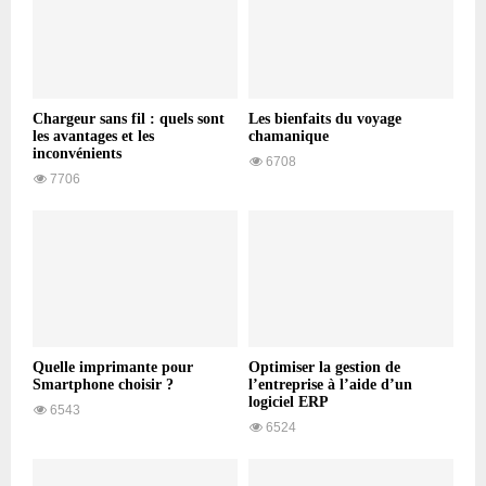
Chargeur sans fil : quels sont
Les bienfaits du voyage
les avantages et les
chamanique
inconvénients
6708
7706
Quelle imprimante pour
Optimiser la gestion de
Smartphone choisir ?
l’entreprise à l’aide d’un
logiciel ERP
6543
6524