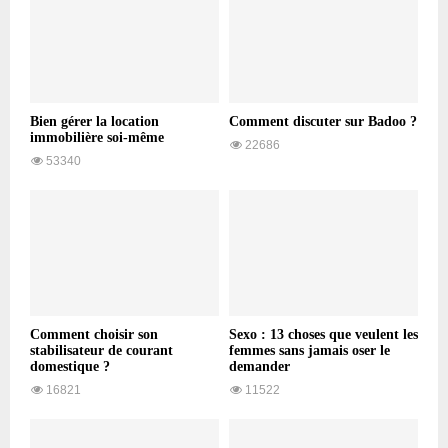
Bien gérer la location
Comment discuter sur Badoo ?
immobilière soi-même
22686
53340
Comment choisir son
Sexo : 13 choses que veulent les
stabilisateur de courant
femmes sans jamais oser le
domestique ?
demander
16821
11522