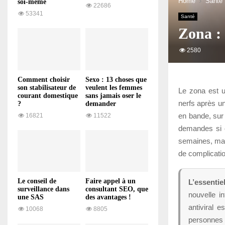
Home
Santé
soi-même
22686
53341
Santé
Zona : 
2580
Comment choisir
Sexo : 13 choses que
son stabilisateur de
veulent les femmes
Le zona est u
courant domestique
sans jamais oser le
nerfs après u
?
demander
en bande, sur 
16821
11522
demandes si c
semaines, mais
de complicati
Le conseil de
Faire appel à un
L’essentie
surveillance dans
consultant SEO, que
nouvelle in
une SAS
des avantages !
antiviral 
10068
8805
personnes n