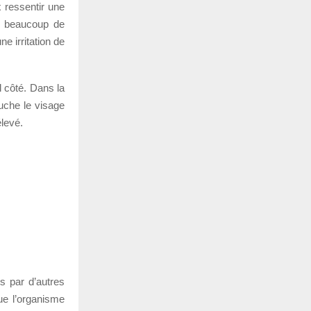
 ressentir une
ar beaucoup de
e irritation de
l côté. Dans la
ouche le visage
élevé.
s par d’autres
ue l’organisme