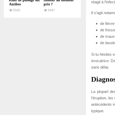
étant de passage sur
fumeur au meilleur
réagit à l’infec
Antibes
prix ?
5505
5447
Il s’agit nota
de fièvre
de frisso
de maux 
de lassi
Si tu hésites 
évocatrice. D
sans délai.
Diagnos
La plupart d
l’éruption, le
antécédents m
typique.