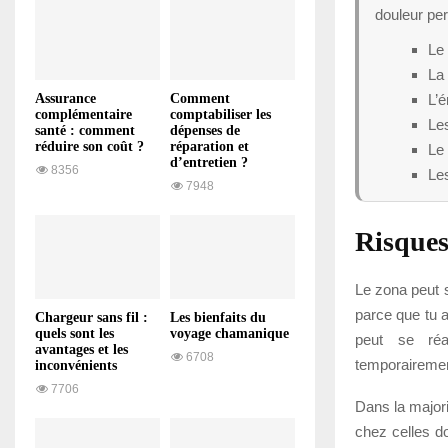
douleur pers
Le 
La 
L’é
Assurance
Comment
complémentaire
comptabiliser les
Les
santé : comment
dépenses de
réduire son coût ?
réparation et
Le 
d’entretien ?
8356
Les
7948
Risque
Le zona peut s
parce que tu a
Chargeur sans fil :
Les bienfaits du
quels sont les
voyage chamanique
peut se réa
avantages et les
6708
temporairemen
inconvénients
7706
Dans la major
chez celles do