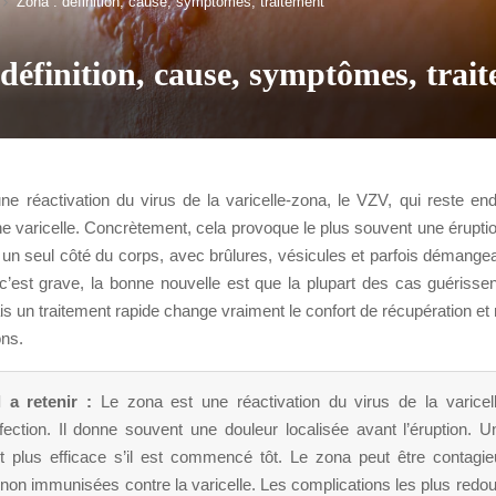
Zona : définition, cause, symptômes, traitement
définition, cause, symptômes, trai
ne réactivation du virus de la varicelle-zona, le VZV, qui reste en
ne varicelle. Concrètement, cela provoque le plus souvent une érupti
un seul côté du corps, avec brûlures, vésicules et parfois démangea
’est grave, la bonne nouvelle est que la plupart des cas guérisse
 un traitement rapide change vraiment le confort de récupération et r
ons.
l a retenir :
Le zona est une réactivation du virus de la varicel
fection. Il donne souvent une douleur localisée avant l’éruption. U
est plus efficace s’il est commencé tôt. Le zona peut être contagi
on immunisées contre la varicelle. Les complications les plus redou