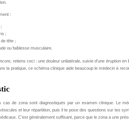
tion.
mment :
 ;
ns ;
de tête ;
tude ou faiblesse musculaire.
encore, retiens ceci : une douleur unilatérale, suivie d’une éruption en 
ans la pratique, ce schéma clinique aide beaucoup le médecin à recon
tic
es cas de zona sont diagnostiqués par un examen clinique. Le mé
s vésicules et leur répartition, puis il te pose des questions sur tes s
édicaux. C’est généralement suffisant, parce que le zona a une prés