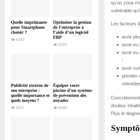
qu’un zona n’e
vulnérable qu’i
Quelle imprimante
Optimiser la gestion
Les facteurs d
pour Smartphone
de l’entreprise à
choisir ?
l’aide d’un logiciel
avoir plu
ERP
6543
avoir eu 
6524
avoir eu
;
avoir sui
prendre 
stéroïde
Publicité externe de
Équiper votre
son entreprise :
piscine d’un système
quelle importance et
de prévention des
Concrètement, 
quels moyens ?
noyades
douleur inhabi
6107
6080
Plus le diagnos
Symptô