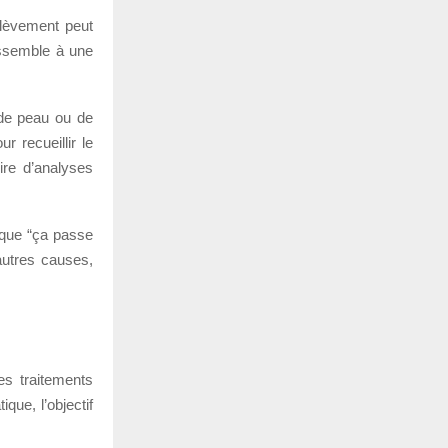
rélèvement peut
ressemble à une
 de peau ou de
r recueillir le
ire d’analyses
e que “ça passe
’autres causes,
es traitements
que, l’objectif