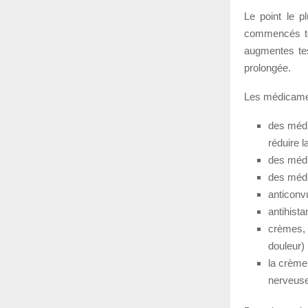
Le point le pl
commencés tôt
augmentes tes
prolongée.
Les médicament
des médic
réduire l
des médi
des médi
anticonvu
antihista
crèmes, g
douleur) 
la crème 
nerveuse