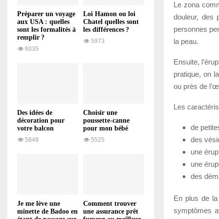
Le zona comme
Préparer un voyage
Loi Hamon ou loi
douleur, des 
aux USA : quelles
Chatel quelles sont
personnes pens
sont les formalités à
les différences ?
remplir ?
la peau.
5973
6035
Ensuite, l’éru
pratique, on l
ou près de l’œi
Les caractéris
Des idées de
Choisir une
décoration pour
poussette-canne
de petit
votre balcon
pour mon bébé
des vésic
5848
5525
une érupt
une érupt
des dém
En plus de la
Je me lève une
Comment trouver
symptômes ave
minette de Badoo en
une assurance prêt