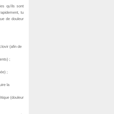
les qu’ils sont
rapidement, tu
que de douleur
lovir (afin de
ents) ;
ée) ;
ire la
étique (douleur