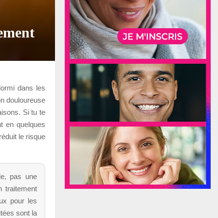
tement
dormi dans les
on douloureuse
isons. Si tu te
nt en quelques
éduit le risque
le, pas une
n traitement
eux pour les
tées sont la