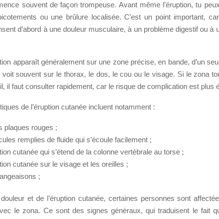
nce souvent de façon trompeuse. Avant même l’éruption, tu peux
picotements ou une brûlure localisée. C’est un point important, c
ent d’abord à une douleur musculaire, à un problème digestif ou à un
ption apparaît généralement sur une zone précise, en bande, d’un seu
a voit souvent sur le thorax, le dos, le cou ou le visage. Si le zona t
l, il faut consulter rapidement, car le risque de complication est plus 
tiques de l’éruption cutanée incluent notamment :
es plaques rouges ;
ules remplies de fluide qui s’écoule facilement ;
ion cutanée qui s’étend de la colonne vertébrale au torse ;
ion cutanée sur le visage et les oreilles ;
angeaisons ;
 douleur et de l’éruption cutanée, certaines personnes sont affectée
c le zona. Ce sont des signes généraux, qui traduisent le fait q