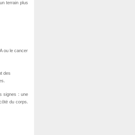
un terrain plus
A ou le cancer
nt des
es.
rs signes : une
 côté du corps.