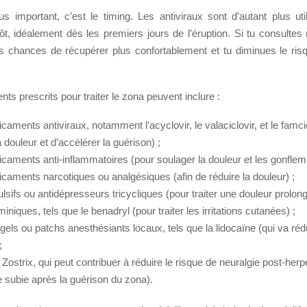
us important, c’est le timing. Les antiviraux sont d’autant plus uti
, idéalement dès les premiers jours de l’éruption. Si tu consultes 
 chances de récupérer plus confortablement et tu diminues le ris
s prescrits pour traiter le zona peuvent inclure :
aments antiviraux, notamment l’acyclovir, le valaciclovir, et le famcic
a douleur et d’accélérer la guérison) ;
caments anti-inflammatoires (pour soulager la douleur et les gonflem
caments narcotiques ou analgésiques (afin de réduire la douleur) ;
lsifs ou antidépresseurs tricycliques (pour traiter une douleur prolong
miniques, tels que le benadryl (pour traiter les irritations cutanées) ;
els ou patchs anesthésiants locaux, tels que la lidocaïne (qui va rédu
;
Zostrix, qui peut contribuer à réduire le risque de neuralgie post-herp
 subie après la guérison du zona).