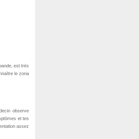
bande, est très
naître le zona
decin observe
ymptômes et tes
entation assez