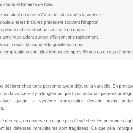
istante et l’atteinte de l’œil.
zona vient du virus VZV resté latent après la varicelle.
douleur et les brûlures précèdent souvent l’éruption.
ruption touche surtout un seul côté du corps.
 antiviraux aident surtout s’ils sont pris rapidement.
vaccin réduit le risque et la gravité du zona.
 complications sont plus fréquentes après 60 ans ou en cas d’immunit
s
e déclarer chez toute personne ayant déjà eu la varicelle. En pratiqu
s eu la varicelle il y a longtemps que tu es automatiquement protégé à
ctiver quand le système immunitaire devient moins perf
t.
ité des cas, on observe un risque plus élevé chez les personnes âgé
nt les défenses immunitaires sont fragilisées. Ce que cela implique 