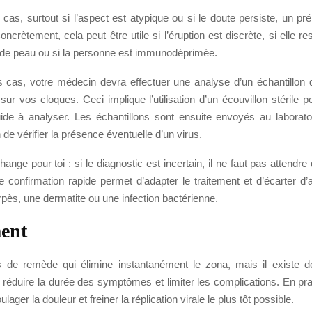
cas, surtout si l’aspect est atypique ou si le doute persiste, un p
Concrètement, cela peut être utile si l’éruption est discrète, si elle 
 de peau ou si la personne est immunodéprimée.
 cas, votre médecin devra effectuer une analyse d’un échantillon
 sur vos cloques. Ceci implique l’utilisation d’un écouvillon stérile pou
luide à analyser. Les échantillons sont ensuite envoyés au laborato
 de vérifier la présence éventuelle d’un virus.
ange pour toi : si le diagnostic est incertain, il ne faut pas attendr
e confirmation rapide permet d’adapter le traitement et d’écarter d
ès, une dermatite ou une infection bactérienne.
ent
as de remède qui élimine instantanément le zona, mais il existe d
 réduire la durée des symptômes et limiter les complications. En prati
ulager la douleur et freiner la réplication virale le plus tôt possible.