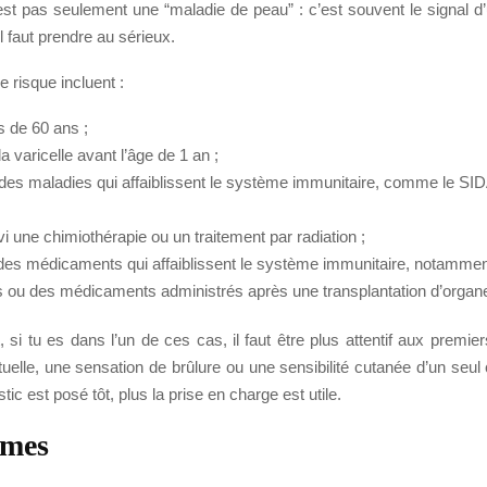
st pas seulement une “maladie de peau” : c’est souvent le signal d’
l faut prendre au sérieux.
e risque incluent :
s de 60 ans ;
la varicelle avant l’âge de 1 an ;
 des maladies qui affaiblissent le système immunitaire, comme le SID
vi une chimiothérapie ou un traitement par radiation ;
des médicaments qui affaiblissent le système immunitaire, notamme
s ou des médicaments administrés après une transplantation d’organ
si tu es dans l’un de ces cas, il faut être plus attentif aux premie
tuelle, une sensation de brûlure ou une sensibilité cutanée d’un seul
tic est posé tôt, plus la prise en charge est utile.
mes