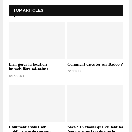
TOP ARTICLES
Bien gérer la location
Comment discuter sur Badoo ?
immobilière soi-même
22686
53340
Comment choisir son
Sexo : 13 choses que veulent les
stabilisateur de courant
femmes sans jamais oser le