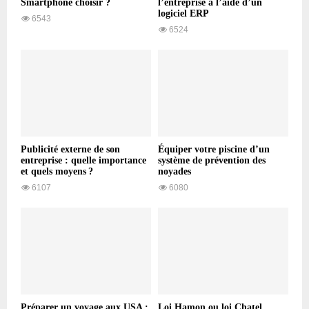
Smartphone choisir ?
l’entreprise à l’aide d’un
logiciel ERP
6543
6524
Publicité externe de son
Équiper votre piscine d’un
entreprise : quelle importance
système de prévention des
et quels moyens ?
noyades
6107
6080
Préparer un voyage aux USA :
Loi Hamon ou loi Chatel