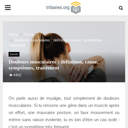
PRIMARY
MENU
Home
Santé
Douleurs musculaires : définition, cause, symptômes,
traitement
Santé
Douleurs musculaires : définition, cause,
symptômes, traitement
4402
On parle aussi de myalgie, tout simplement de douleurs
musculaires. Si tu ressens une gêne dans un muscle après
un effort, une mauvaise posture, un faux mouvement ou
même sans raison évidente, tu es loin d’être un cas isolé :
c’est un symptôme très fréquent.