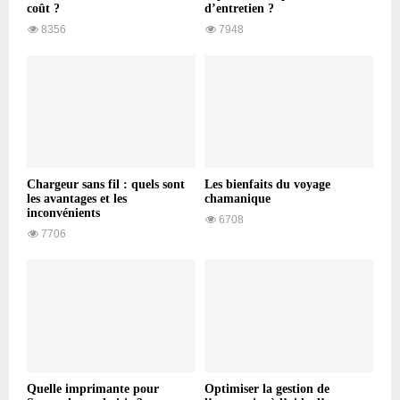
coût ?
d’entretien ?
8356
7948
Chargeur sans fil : quels sont
Les bienfaits du voyage
les avantages et les
chamanique
inconvénients
6708
7706
Quelle imprimante pour
Optimiser la gestion de