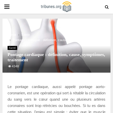
PRIMARY
MENU
Home
Santé
Pontage cardiaque : définition, cause, symptômes, traitement
Santé
Pontage cardiaque : définition, cause, symptômes,
traitement
4348
Le pontage cardiaque, aussi appelé pontage aorto-
coronarien, est une opération qui sert à rétablir la circulation
du sang vers le cœur quand une ou plusieurs artères
coronaires sont trop rétrécies ou bouchées. Si tu es dans
cette situation, l’enjeu est simple : éviter que le muscle