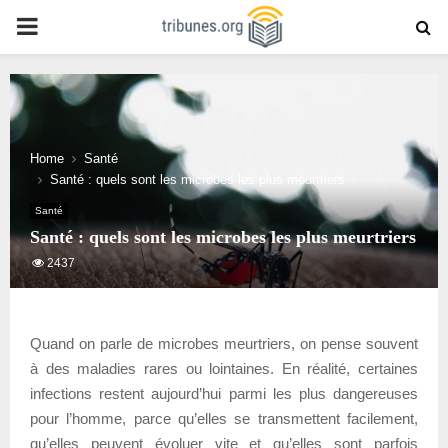
PRIMARY
MENU
Home
Santé
Santé : quels sont les microbes les plus meurtriers
Santé
Santé : quels sont les microbes les plus meurtriers
2437
Quand on parle de microbes meurtriers, on pense souvent
à des maladies rares ou lointaines. En réalité, certaines
infections restent aujourd’hui parmi les plus dangereuses
pour l’homme, parce qu’elles se transmettent facilement,
qu’elles peuvent évoluer vite et qu’elles sont parfois