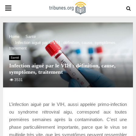
PRIMARY
MENU
Home
Santé
Infection aiguë par le VIH : définition, cause, symptômes,
traitement
Santé
Infection aiguë par le VIH : définition, cause,
symptômes, traitement
3531
L’infection aiguë par le VIH, aussi appelée primo-infection
ou syndrome rétroviral aigu, correspond aux toutes
premières semaines après la contamination. C’est une
phase particulièrement importante, parce que le virus se
multiplie très vite, que les symptômes peuvent ressembler