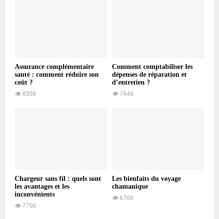
Assurance complémentaire
Comment comptabiliser les
santé : comment réduire son
dépenses de réparation et
coût ?
d’entretien ?
8356
7948
Chargeur sans fil : quels sont
Les bienfaits du voyage
les avantages et les
chamanique
inconvénients
6708
7706