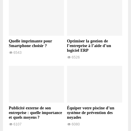
Quelle imprimante pour
Optimiser la gestion de
Smartphone choisir ?
l’entreprise à l’aide d’un
logiciel ERP
6543
6526
Publicité externe de son
Équiper votre piscine d’un
entreprise : quelle importance
système de prévention des
et quels moyens ?
noyades
6107
6080