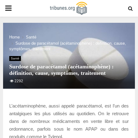
PRIMARY
MENU
Home
Santé
Surdose de paracétamol (acétaminophène) : définition, cause,
symptômes, traitement
Santé
Surdose de paracétamol (acétaminophène) :
définition, cause, symptômes, traitement
2292
L’acétaminophène, aussi appelé paracétamol, est l’un des
antalgiques les plus utilisés au quotidien. On le retrouve
dans de nombreux médicaments en vente libre et sur
ordonnance, parfois sous le nom APAP ou dans des
produits comme le Tylenol.